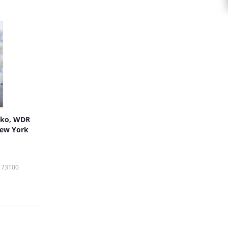
iko, WDR
New York
173100