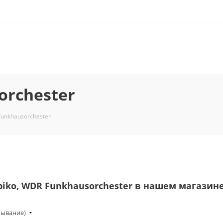
orchester
Funkhausorchester
iko, WDR Funkhausorchester в нашем магазин
бывание)