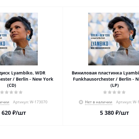
диск Lyambiko, WDR
Виниловая пластинка Lyamb
ster / Berlin - New York
Funkhausorchester / Berlin - 
(CD)
(LP)
личии
Артикул: W-173070
Нет в наличии
Артикул: W-
 620
₽
/шт
5 380
₽
/шт