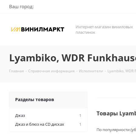
Ваш город:
Интернет-магазин виниловых
пластинок
Lyambiko, WDR Funkhaus
Главная
-
Справочная информация
-
Исполнители
-
Lyambiko, WDR 
Разделы товаров
Товары Lyamb
Джаз
1
Джаз и блюз на CD дисках
1
По популярности (у