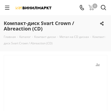
0
Компакт-диск Svart Crown /
Abreaction (CD)
Главная
-
Каталог
-
Компакт-диски
-
Метал на CD дисках
-
Компакт-
диск Svart Crown / Abreaction (CD)