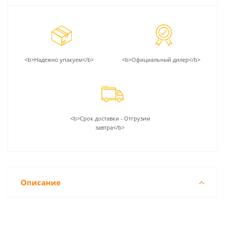
<b>Надежно упакуем</b>
<b>Официальный дилер</b>
<b>Срок доставки - Отгрузим
завтра</b>
Описание