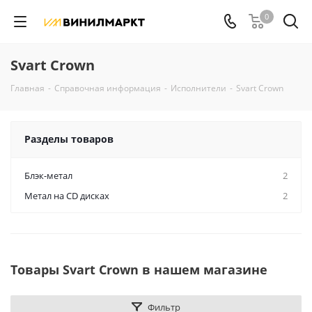
0
Svart Crown
Главная
-
Справочная информация
-
Исполнители
-
Svart Crown
Разделы товаров
Блэк-метал
2
Метал на CD дисках
2
Товары Svart Crown в нашем магазине
Фильтр