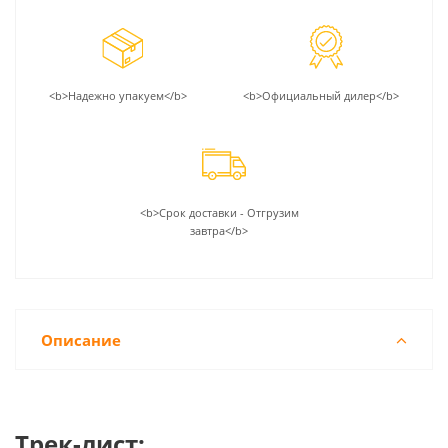
<b>Надежно упакуем</b>
<b>Официальный дилер</b>
<b>Срок доставки - Отгрузим
завтра</b>
Описание
Трек-лист: