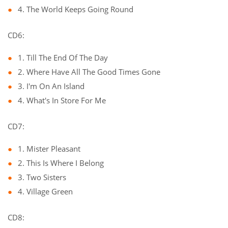
4. The World Keeps Going Round
CD6:
1. Till The End Of The Day
2. Where Have All The Good Times Gone
3. I'm On An Island
4. What's In Store For Me
CD7:
1. Mister Pleasant
2. This Is Where I Belong
3. Two Sisters
4. Village Green
CD8: