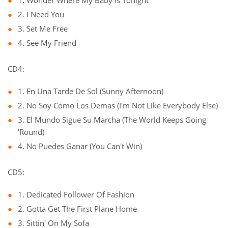
1. Wonder Where My Baby Is Tonight
2. I Need You
3. Set Me Free
4. See My Friend
CD4:
1. En Una Tarde De Sol (Sunny Afternoon)
2. No Soy Como Los Demas (I'm Not Like Everybody Else)
3. El Mundo Sigue Su Marcha (The World Keeps Going
'Round)
4. No Puedes Ganar (You Can't Win)
CD5:
1. Dedicated Follower Of Fashion
2. Gotta Get The First Plane Home
3. Sittin' On My Sofa