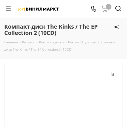
0
Компакт-диск The Kinks / The EP
Collection 2 (10CD)
Главная
-
Каталог
-
Компакт-диски
-
Рок на CD дисках
-
Компакт-
диск The Kinks / The EP Collection 2 (10CD)