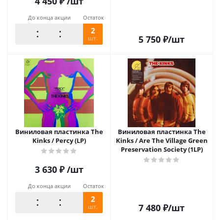
4 450
₽
/шт
До конца акции
Остаток
2
5 750
₽
/шт
шт.
Виниловая пластинка The
Виниловая пластинка The
Kinks / Percy (LP)
Kinks / Are The Village Green
Preservation Society (1LP)
3 630
₽
/шт
До конца акции
Остаток
2
7 480
₽
/шт
шт.