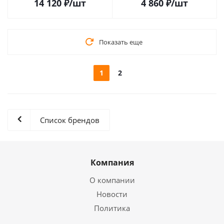
Anniversary Vinyl Edition)
14 120
₽
/шт
4 860
₽
/шт
(Colored Vinyl) (LP+Cd+Blu-
Ray) (11LP)
Показать еще
1
2
Список брендов
Компания
О компании
Новости
Политика