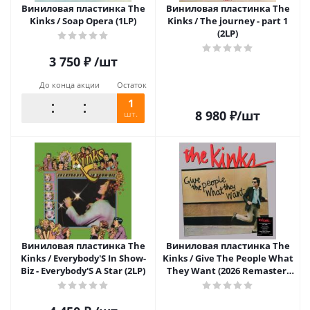
Виниловая пластинка The
Виниловая пластинка The
Kinks / Soap Opera (1LP)
Kinks / The journey - part 1
(2LP)
3 750
₽
/шт
До конца акции
Остаток
1
8 980
₽
/шт
шт.
Виниловая пластинка The
Виниловая пластинка The
Kinks / Everybody'S In Show-
Kinks / Give The People What
Biz - Everybody'S A Star (2LP)
They Want (2026 Remaster)
(1LP)