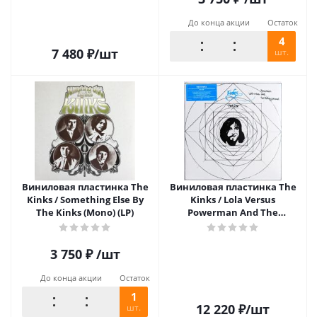
До конца акции
Остаток
4
7 480
₽
/шт
шт.
Виниловая пластинка The
Виниловая пластинка The
Kinks / Something Else By
Kinks / Lola Versus
The Kinks (Mono) (LP)
Powerman And The
Moneygoround (LP)
3 750
₽
/шт
До конца акции
Остаток
1
12 220
₽
/шт
шт.