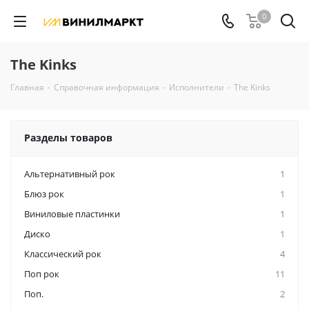
0
The Kinks
Главная
-
Справочная информация
-
Исполнители
-
The Kinks
Разделы товаров
Альтернативный рок
1
Блюз рок
1
Виниловые пластинки
1
Диско
1
Классический рок
4
Поп рок
11
Поп.
2