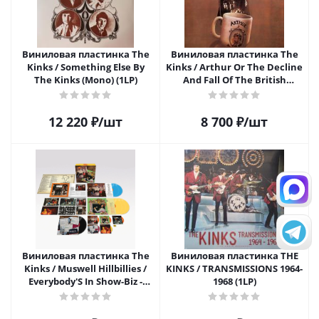
Виниловая пластинка The
Виниловая пластинка The
Kinks / Something Else By
Kinks / Arthur Or The Decline
The Kinks (Mono) (1LP)
And Fall Of The British
Empire (2LP)
12 220
₽
/шт
8 700
₽
/шт
Виниловая пластинка The
Виниловая пластинка THE
Kinks / Muswell Hillbillies /
KINKS / TRANSMISSIONS 1964-
Everybody'S In Show-Biz -
1968 (1LP)
Everybody'S A Star (Super
Deluxe Expanded 50Th