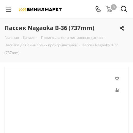
0
Пассик Nagaoka B-36 (737mm)
Главная
-
Каталог
-
Проигрыватели виниловых дисков
-
Пассики для виниловых проигрывателей
-
Пассик Nagaoka B-36
(737mm)