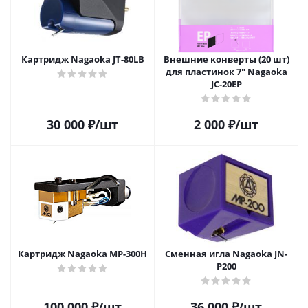
Картридж Nagaoka JT-80LB
Внешние конверты (20 шт)
для пластинок 7" Nagaoka
JC-20EP
30 000
₽
/шт
2 000
₽
/шт
Картридж Nagaoka MP-300H
Сменная игла Nagaoka JN-
P200
100 000
₽
/шт
36 000
₽
/шт