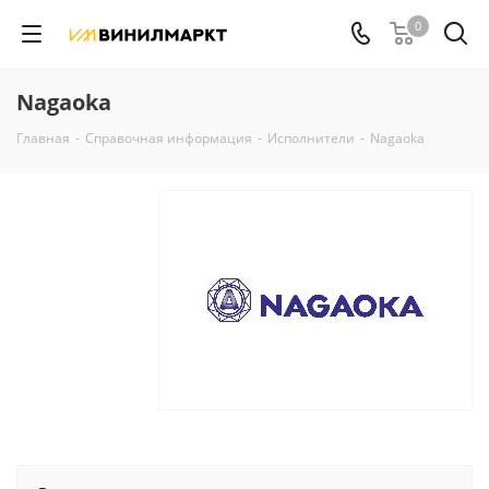
0
Nagaoka
Главная
-
Справочная информация
-
Исполнители
-
Nagaoka