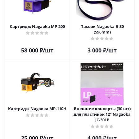
Картридж Nagaoka MP-200
Пассик Nagaoka B-30
(596mm)
58 000
₽
/шт
3 000
₽
/шт
Картридж Nagaoka MP-110H
Внешние конверты (30 шт)
для пластинок 12" Nagaoka
JC-30LP
25 000
₽
/шт
4 000
₽
/шт