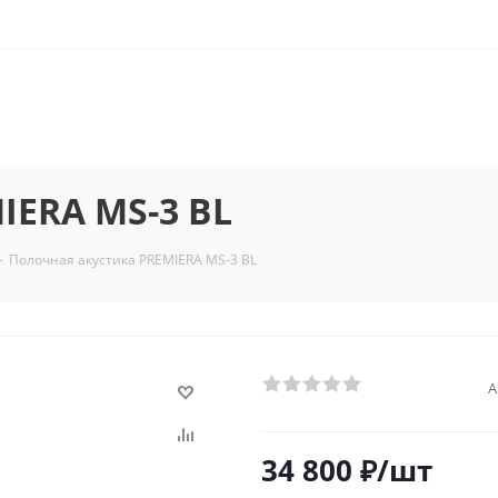
IERA MS-3 BL
-
Полочная акустика PREMIERA MS-3 BL
А
34 800
₽
/шт