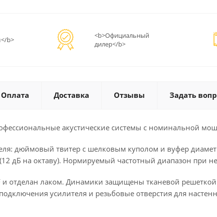
<b>Официальный
</b>
дилер</b>
Оплата
Доставка
Отзывы
Задать вопр
офессиональные акустические системы с номинальной мощ
ателя: дюймовый твитер с шелковым куполом и вуфер диаме
12 дБ на октаву). Нормируемый частотный диапазон при не
F и отделан лаком. Динамики защищены тканевой решеткой 
 подключения усилителя и резьбовые отверстия для насте