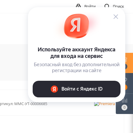
Войти
Поиск
0
0
ртикул:
MMC-УТ-00006685
0