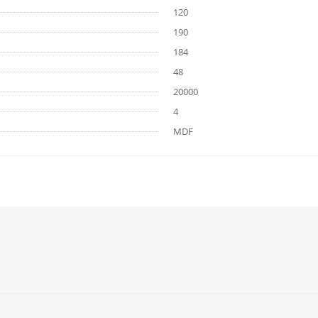
120
190
184
48
20000
4
MDF