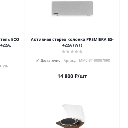
атель ECO
Активная стерео колонка PREMIERA ES-
-422A,
422A (WT)
Достаточно
Артикул: MMC-УТ-00007098
2A_WN
14 800
₽
/шт