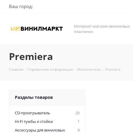
Ваш город:
Интернет-магазин виниловых
пластинок
Premiera
Главная
-
Справочная информация
-
Исполнители
-
Premiera
Разделы товаров
CD-проигрыватель
25
Hi-Fi тумбы и стойки
1
Аксессуары для виниловых
9