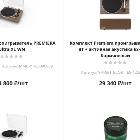
роигрыватель PREMIERA
Комплект Premiera проигрыв
Ultra XL WN
BT + активная акустика ES
Коричневый
Артикул: MMC-УТ-00006969
Артикул: VM-SET_ECOBT_ES-42
3 800
₽
/шт
29 340
₽
/шт