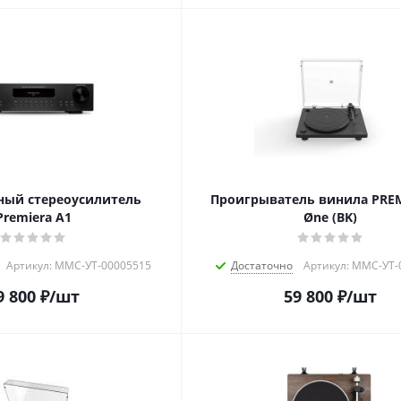
ный стереоусилитель
Проигрыватель винила PREM
Premiera A1
Øne (BK)
Артикул: MMC-УТ-00005515
Достаточно
Артикул: MMC-УТ-
9 800
₽
/шт
59 800
₽
/шт