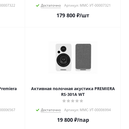
00007322
Достаточно
Артикул: MMC-УТ-00007321
179 800
₽
/шт
remiera
Активная полочная акустика PREMIERA
RS-301A WT
00006567
Достаточно
Артикул: MMC-УТ-00006994
19 800
₽
/пар