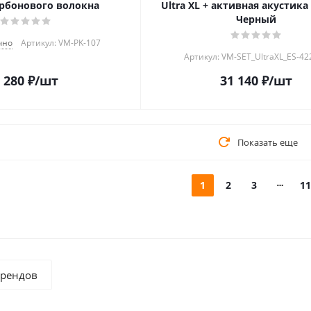
арбонового волокна
Ultra XL + активная акустика 
Черный
чно
Артикул: VM-PK-107
Артикул: VM-SET_UltraXL_ES-42
 280
₽
/шт
31 140
₽
/шт
Показать еще
1
2
3
11
брендов