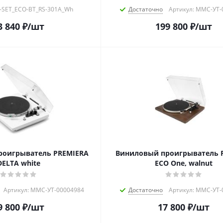
M-SET_ECO-BT_RS-301A_Wh
Достаточно
Артикул: MMC-УТ-
3 840
₽
/шт
199 800
₽
/шт
роигрыватель PREMIERA
Виниловый проигрыватель P
DELTA white
ECO One, walnut
Артикул: MMC-УТ-00004984
Достаточно
Артикул: MMC-УТ-
9 800
₽
/шт
17 800
₽
/шт