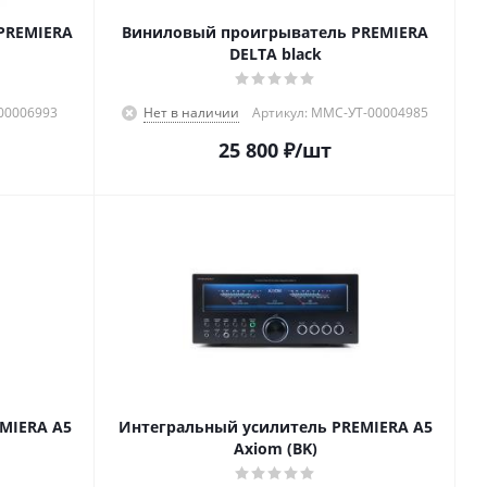
PREMIERA
Виниловый проигрыватель PREMIERA
DELTA black
00006993
Нет в наличии
Артикул: MMC-УТ-00004985
25 800
₽
/шт
MIERA A5
Интегральный усилитель PREMIERA A5
Axiom (BK)