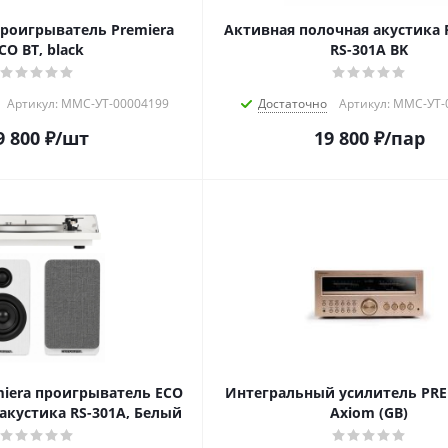
роигрыватель Premiera
Активная полочная акустика 
CO BT, black
RS-301A BK
Артикул: MMC-УТ-00004199
Достаточно
Артикул: MMC-УТ-
9 800
₽
/шт
19 800
₽
/пар
iera проигрыватель ECO
Интегральный усилитель PRE
 акустика RS-301A, Белый
Axiom (GB)