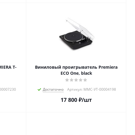
IERA T-
Виниловый проигрыватель Premiera
ECO One, black
00007230
Достаточно
Артикул: MMC-УТ-00004198
17 800
₽
/шт