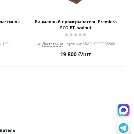
пластинок
Виниловый проигрыватель Premiera
ECO BT, walnut
K-108
Достаточно
Артикул: MMC-УТ-00006568
19 800
₽
/шт
ыватель