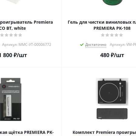
роигрыватель Premiera
Гель для чистки виниловых 
CO BT, white
PREMIERA PK-108
Артикул: MMC-УТ-00006772
Достаточно
Артикул: VM-P
1 800
₽
/шт
480
₽
/шт
кая щётка PREMIERA PK-
Комплект Premiera проигр