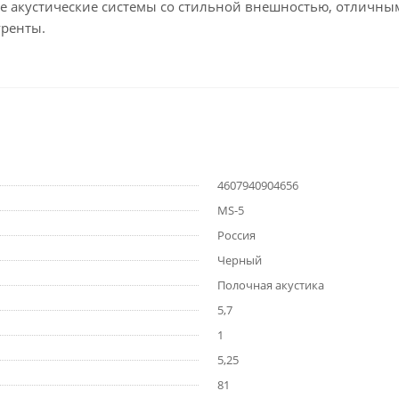
 акустические системы со стильной внешностью, отличным
уренты.
4607940904656
MS-5
Россия
Черный
Полочная акустика
5,7
1
5,25
81