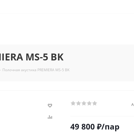
IERA MS-5 BK
-
Полочная акустика PREMIERA MS-5 BK
А
49 800
₽
/пар