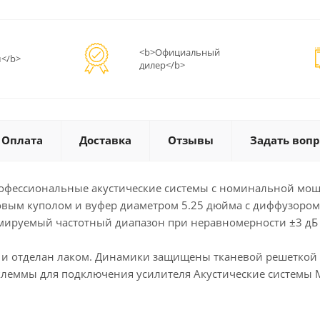
<b>Официальный
</b>
дилер</b>
Оплата
Доставка
Отзывы
Задать вопр
фессиональные акустические системы с номинальной мощно
овым куполом и вуфер диаметром 5.25 дюйма с диффузором
рмируемый частотный диапазон при неравномерности ±3 дБ с
F и отделан лаком. Динамики защищены тканевой решеткой 
еммы для подключения усилителя Акустические системы MS