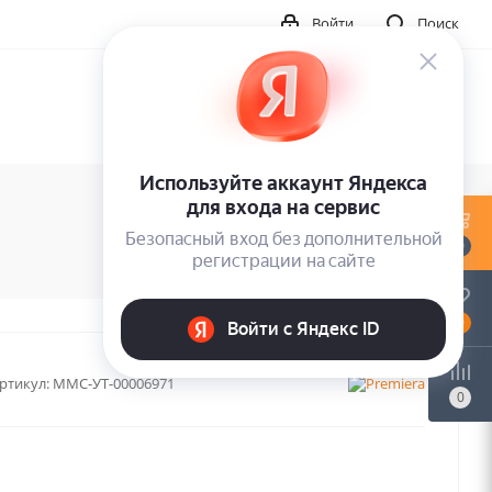
Войти
Поиск
0
0
ртикул:
MMC-УТ-00006971
0