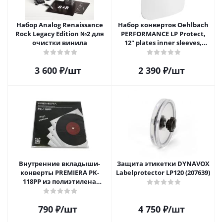
Набор Analog Renaissance
Набор конвертов Oehlbach
Rock Legacy Edition №2 для
PERFORMANCE LP Protect,
очистки винила
12" plates inner sleeves,
D1C2611
3 600
₽
/шт
2 390
₽
/шт
Внутренние вкладыши-
Защита этикетки DYNAVOX
конверты PREMIERA PK-
Labelprotector LP120 (207639)
118PP из полиэтилена
высокой плотности для 12"
виниловых пластинок 20
790
₽
/шт
4 750
₽
/шт
шт.