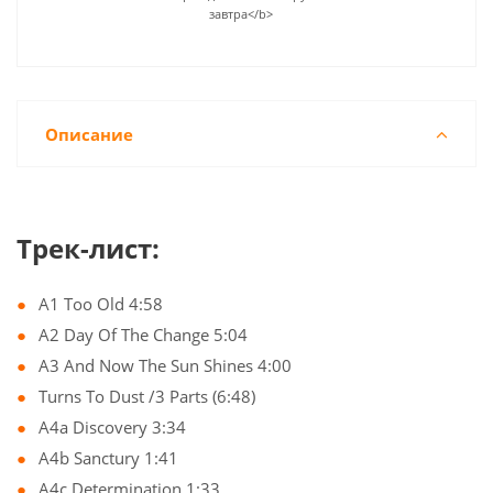
завтра</b>
Описание
Трек-лист:
A1 Too Old 4:58
A2 Day Of The Change 5:04
A3 And Now The Sun Shines 4:00
Turns To Dust /3 Parts (6:48)
A4a Discovery 3:34
A4b Sanctury 1:41
A4c Determination 1:33