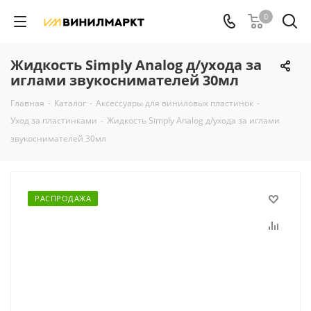
0
Жидкость Simply Analog д/ухода за
иглами звукоснимателей 30мл
Главная
-
Каталог
-
Аксессуары для виниловых пластинок
-
Уход за пластинками
-
Жидкость Simply Analog д/ухода за иглами
звукоснимателей 30мл
РАСПРОДАЖА