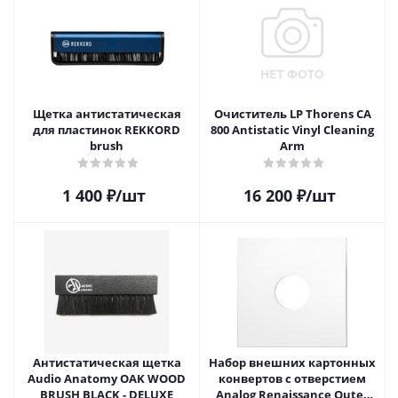
Щетка антистатическая
Очиститель LP Thorens CA
для пластинок REKKORD
800 Antistatic Vinyl Cleaning
brush
Arm
1 400
₽
/шт
16 200
₽
/шт
Антистатическая щетка
Набор внешних картонных
Audio Anatomy OAK WOOD
конвертов с отверстием
BRUSH BLACK - DELUXE
Analog Renaissance Оuter