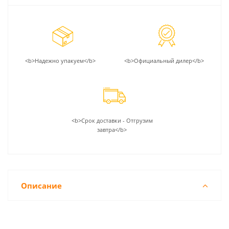
<b>Надежно упакуем</b>
<b>Официальный дилер</b>
<b>Срок доставки - Отгрузим
завтра</b>
Описание