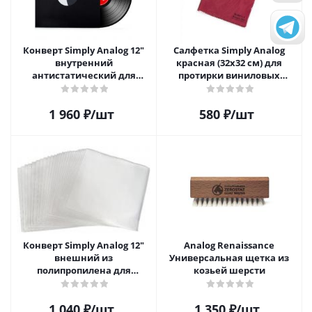
Конверт Simply Analog 12"
Салфетка Simply Analog
внутренний
красная (32х32 см) для
антистатический для
протирки виниловых
пластинок (25 шт)
пластинок из микрофибры
1 960
₽
/шт
580
₽
/шт
Конверт Simply Analog 12"
Analog Renaissance
внешний из
Универсальная щетка из
полипропилена для
козьей шерсти
пластинок (25шт)
1 040
₽
/шт
1 350
₽
/шт