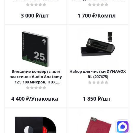
Carton Jacket, 10шт, AR-
62010
3 000
₽
/шт
1 700
₽
/Компл
Внешние конверты для
Набор для чистки DYNAVOX
пластинок Audio Anatomy
BL (207675)
12", 100 микрон, ПВХ,
GATEFOLD (25 шт)
4 400
₽
/Упаковка
1 850
₽
/шт