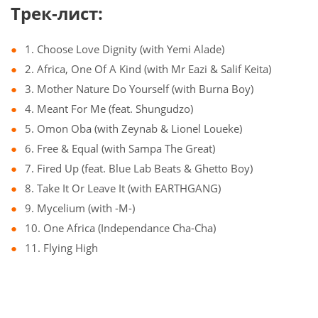
Трек-лист:
1. Choose Love Dignity (with Yemi Alade)
2. Africa, One Of A Kind (with Mr Eazi & Salif Keita)
3. Mother Nature Do Yourself (with Burna Boy)
4. Meant For Me (feat. Shungudzo)
5. Omon Oba (with Zeynab & Lionel Loueke)
6. Free & Equal (with Sampa The Great)
7. Fired Up (feat. Blue Lab Beats & Ghetto Boy)
8. Take It Or Leave It (with EARTHGANG)
9. Mycelium (with -M-)
10. One Africa (Independance Cha-Cha)
11. Flying High