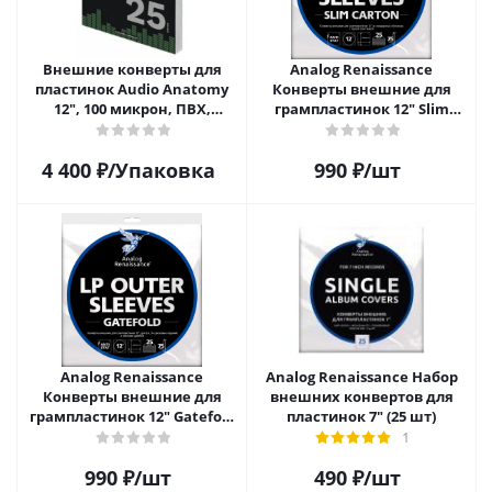
Внешние конверты для
Analog Renaissance
пластинок Audio Anatomy
Конверты внешние для
12", 100 микрон, ПВХ,
грампластинок 12" Slim
GATEFOLD (25 шт)
Carton (25 шт)
4 400
₽
/Упаковка
990
₽
/шт
Analog Renaissance
Analog Renaissance Набор
Конверты внешние для
внешних конвертов для
грампластинок 12" Gatefold
пластинок 7" (25 шт)
(25 шт)
1
990
₽
/шт
490
₽
/шт