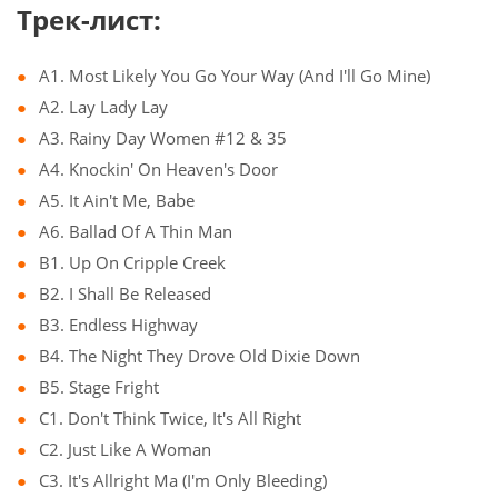
Трек-лист:
A1. Most Likely You Go Your Way (And I'll Go Mine)
A2. Lay Lady Lay
A3. Rainy Day Women #12 & 35
A4. Knockin' On Heaven's Door
A5. It Ain't Me, Babe
A6. Ballad Of A Thin Man
B1. Up On Cripple Creek
B2. I Shall Be Released
B3. Endless Highway
B4. The Night They Drove Old Dixie Down
B5. Stage Fright
C1. Don't Think Twice, It's All Right
C2. Just Like A Woman
C3. It's Allright Ma (I'm Only Bleeding)