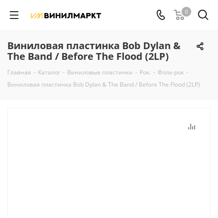
0
Виниловая пластинка Bob Dylan &
The Band / Before The Flood (2LP)
Главная
-
Каталог
-
Виниловые пластинки
-
Рок.
-
Фолк-рок
-
Виниловая пластинка Bob Dylan & The Band / Before The Flood (2LP)