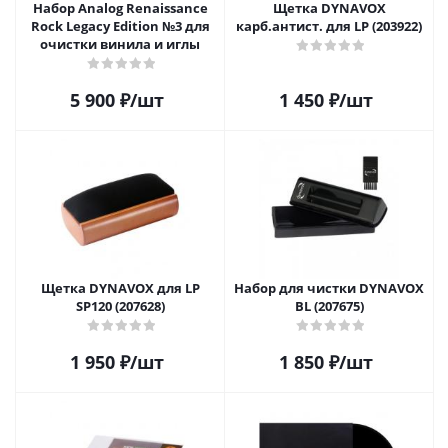
Набор Analog Renaissance
Щетка DYNAVOX
Rock Legacy Edition №3 для
карб.антист. для LP (203922)
очистки винила и иглы
5 900
₽
/шт
1 450
₽
/шт
Щетка DYNAVOX для LP
Набор для чистки DYNAVOX
SP120 (207628)
BL (207675)
1 950
₽
/шт
1 850
₽
/шт