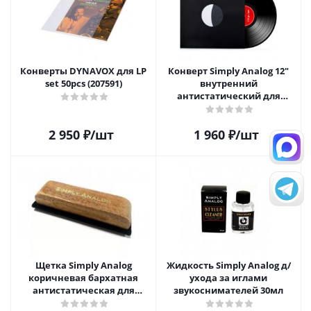
Конверты DYNAVOX для LP
Конверт Simply Analog 12"
set 50pcs (207591)
внутренний
антистатический для
пластинок (25 шт)
2 950
₽
/шт
1 960
₽
/шт
Щетка Simply Analog
Жидкость Simply Analog д/
коричневая бархатная
ухода за иглами
антистатическая для
звукоснимателей 30мл
чистки виниловых