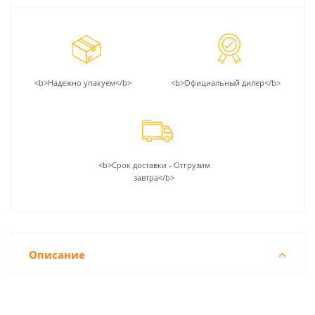
<b>Надежно упакуем</b>
<b>Официальный дилер</b>
<b>Срок доставки - Отгрузим
завтра</b>
Описание