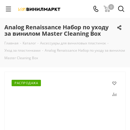
0
Analog Renaissance Набор по уходу
за винилом Master Cleaning Box
Главная
-
Каталог
-
Аксессуары для виниловых пластинок
-
Уход за пластинками
-
Analog Renaissance Набор по уходу за винилом
Master Cleaning Box
РАСПРОДАЖА