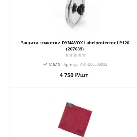
Защита этикетки DYNAVOX Labelprotector LP120
(207639)
Мало
Артикул: ART-200006032
4 750
₽
/шт