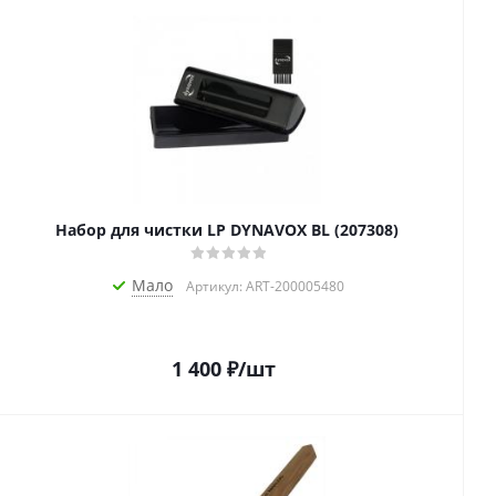
Набор для чистки LP DYNAVOX BL (207308)
Мало
Артикул: ART-200005480
1 400
₽
/шт