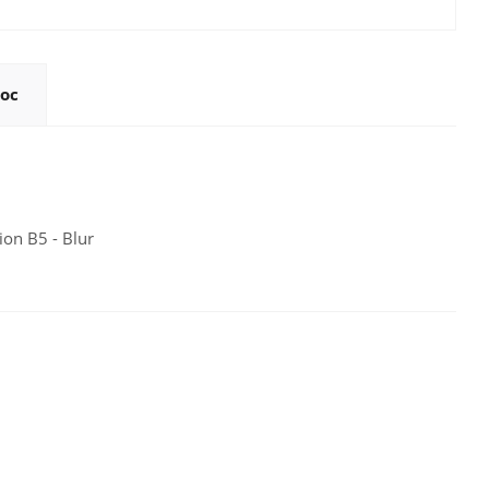
ос
ion B5 - Blur