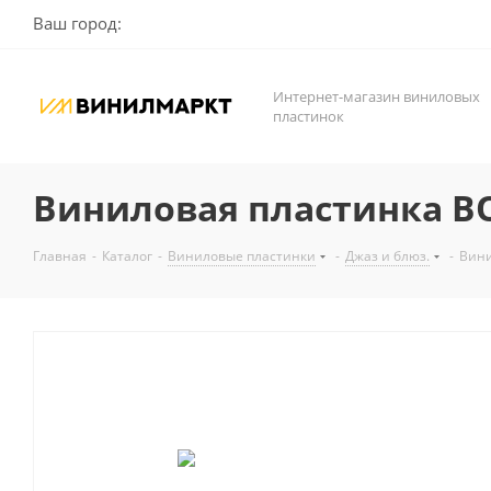
Ваш город:
Интернет-магазин виниловых
пластинок
Виниловая пластинка BON
Главная
-
Каталог
-
Виниловые пластинки
-
Джаз и блюз.
-
Вини