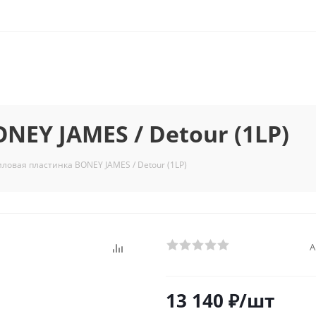
EY JAMES / Detour (1LP)
ловая пластинка BONEY JAMES / Detour (1LP)
А
13 140
₽
/шт