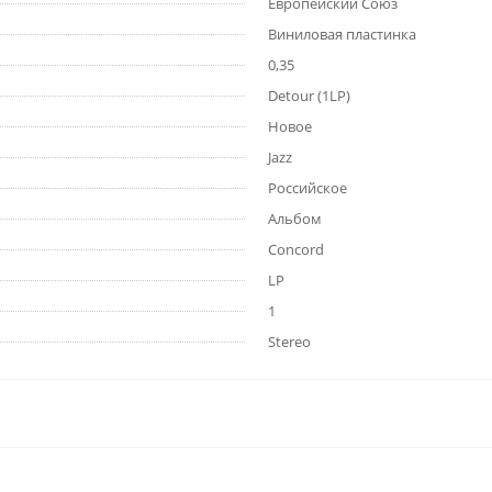
Европейский Союз
Виниловая пластинка
0,35
Detour (1LP)
Новое
Jazz
Российское
Альбом
Concord
LP
1
Stereo