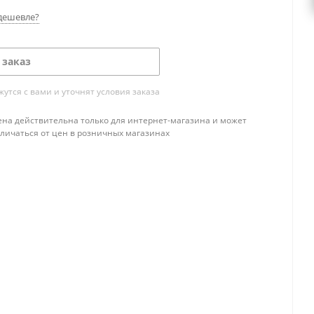
дешевле?
 заказ
тся с вами и уточнят условия заказа
ена действительна только для интернет-магазина и может
тличаться от цен в розничных магазинах