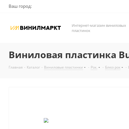
Ваш город:
Интернет-магазин виниловых
пластинок
Виниловая пластинка Buddy
Главная
-
Каталог
-
Виниловые пластинки
-
Рок.
-
Блюз рок
-