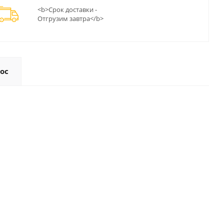
<b>Срок доставки -
Отгрузим завтра</b>
ос