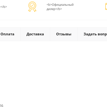
<b>Официальный
</b>
дилер</b>
Оплата
Доставка
Отзывы
Задать вопр
:26