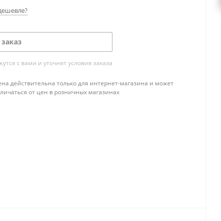
дешевле?
 заказ
тся с вами и уточнят условия заказа
ена действительна только для интернет-магазина и может
тличаться от цен в розничных магазинах