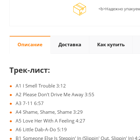
<b>Надежно упакуем
Описание
Доставка
Как купить
Трек-лист:
A1 I Smell Trouble 3:12
A2 Please Don't Drive Me Away 3:55
A3 7-11 6:57
A4 Shame, Shame, Shame 3:29
A5 Love Her With A Feeling 4:27
A6 Little Dab-A-Do 5:19
B1 Someone Else Is Steppin' In (Slippin' Out, Slippin' In) 4