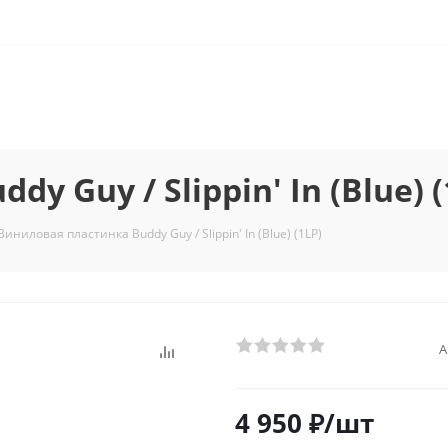
 Guy / Slippin' In (Blue) (
Виниловая пластинка Buddy Guy / Slippin' In (Blue) (1LP)
А
4 950
₽
/шт