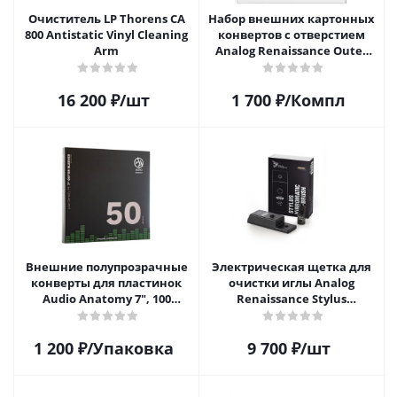
Очиститель LP Thorens CA
Набор внешних картонных
800 Antistatic Vinyl Cleaning
конвертов с отверстием
Arm
Analog Renaissance Оuter
Carton Jacket, 10шт, AR-
62010
16 200
₽
/шт
1 700
₽
/Компл
Внешние полупрозрачные
Электрическая щетка для
конверты для пластинок
очистки иглы Analog
Audio Anatomy 7", 100
Renaissance Stylus
микрон, полиэтилен (50 шт)
Vibromatic Pro-Brush
1 200
₽
/Упаковка
9 700
₽
/шт