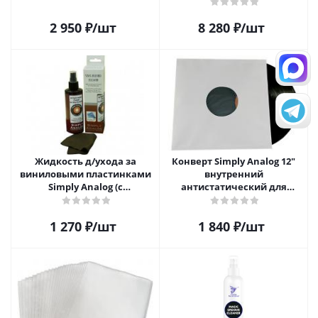
SAVC008
2 950
₽
/шт
8 280
₽
/шт
Жидкость д/ухода за
Конверт Simply Analog 12"
виниловыми пластинками
внутренний
Simply Analog (с
антистатический для
распылителем, 200 мл) и
пластинок (25шт)
салфетка
1 270
₽
/шт
1 840
₽
/шт