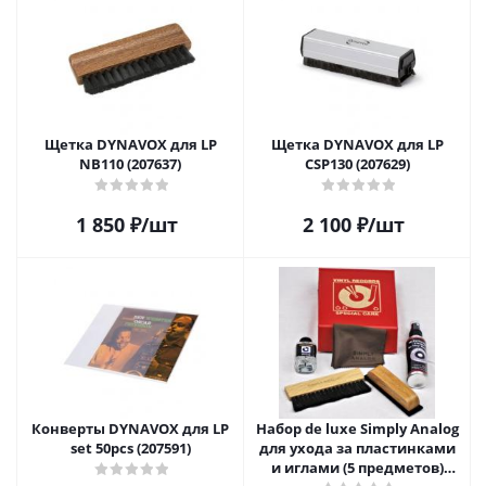
Щетка DYNAVOX для LP
Щетка DYNAVOX для LP
NB110 (207637)
CSP130 (207629)
1 850
₽
/шт
2 100
₽
/шт
Конверты DYNAVOX для LP
Набор de luxe Simply Analog
set 50pcs (207591)
для ухода за пластинками
и иглами (5 предметов)