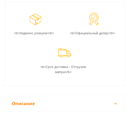
<b>Надежно упакуем</b>
<b>Официальный дилер</b>
<b>Срок доставки - Отгрузим
завтра</b>
Описание