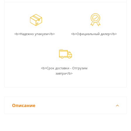
<b>Надежно упакуем</b>
<b>Официальный дилер</b>
<b>Срок доставки - Отгрузим
завтра</b>
Описание