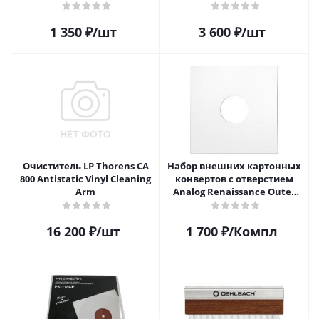
1 350
₽
/шт
3 600
₽
/шт
Очиститель LP Thorens CA
Набор внешних картонных
800 Antistatic Vinyl Cleaning
конвертов с отверстием
Arm
Analog Renaissance Оuter
Carton Jacket, 10шт, AR-
62010
16 200
₽
/шт
1 700
₽
/Компл