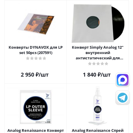
Конверты DYNAVOX для LP
Конверт Simply Analog 12"
set 50pcs (207591)
внутренний
антистатический для
пластинок (25шт)
2 950
₽
/шт
1 840
₽
/шт
Analog Renaissance Конверт
Analog Renaissance Спрей