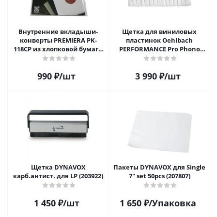
Внутренние вкладыши-
Щетка для виниловых
конверты PREMIERA PK-
пластинок Oehlbach
118CP из хлопковой бумаги
PERFORMANCE Pro Phono
для 12" виниловых
Brush, Record Brush,
пластинок 20 шт.
D1C2614
990
₽
/шт
3 990
₽
/шт
Щетка DYNAVOX
Пакеты DYNAVOX для Single
карб.антист. для LP (203922)
7" set 50pcs (207807)
1 450
₽
/шт
1 650
₽
/Упаковка