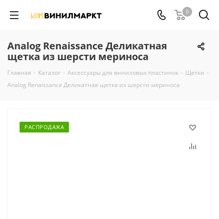
0
Analog Renaissance Деликатная
щетка из шерсти мериноса
Главная
-
Каталог
-
Аксессуары для виниловых пластинок
-
Щетки
-
Analog Renaissance Деликатная щетка из шерсти мериноса
РАСПРОДАЖА