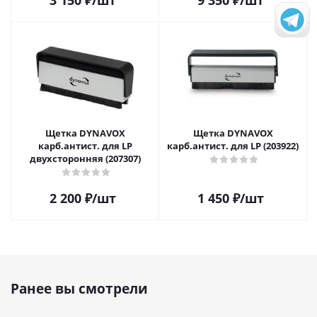
3 150
₽
/шт
9 350
₽
/шт
Щетка DYNAVOX
Щетка DYNAVOX
карб.антист. для LP
карб.антист. для LP (203922)
двухсторонняя (207307)
2 200
₽
/шт
1 450
₽
/шт
Ранее вы смотрели