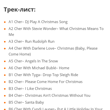
Трек-лист:
A1 Cher– DJ Play A Christmas Song
A2 Cher With Stevie Wonder– What Christmas Means To
Me
A3 Cher– Run Rudolph Run
A4 Cher With Darlene Love– Christmas (Baby, Please
Come Home)
A5 Cher– Angels In The Snow
A6 Cher With Michael Bublé– Home
B1 Cher With Tyga– Drop Top Sleigh Ride
B2 Cher– Please Come Home For Christmas
B3 Cher– I Like Christmas
B4 Cher– Christmas Ain’t Christmas Without You
B5 Cher– Santa Baby
B6 Cher With Cyndi Lauper– Put A Little Holiday In Your