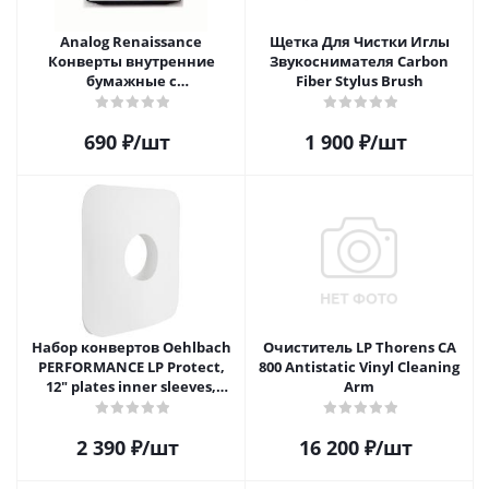
Analog Renaissance
Щетка Для Чистки Иглы
Конверты внутренние
Звукоснимателя Carbon
бумажные с
Fiber Stylus Brush
антистатическим пакетом
для грампластинок 12"
690
₽
/шт
1 900
₽
/шт
Audiophile Paper+Plastic (10
шт)
Набор конвертов Oehlbach
Очиститель LP Thorens CA
PERFORMANCE LP Protect,
800 Antistatic Vinyl Cleaning
12" plates inner sleeves,
Arm
D1C2611
2 390
₽
/шт
16 200
₽
/шт