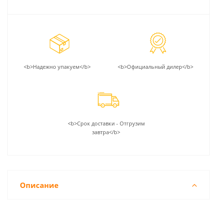
<b>Надежно упакуем</b>
<b>Официальный дилер</b>
<b>Срок доставки - Отгрузим
завтра</b>
Описание