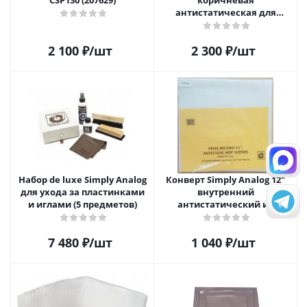
CSP130 (207629)
коричневая
антистатическая для
чистки виниловых
пластинок
2 100
₽
/шт
2 300
₽
/шт
Набор de luxe Simply Analog
Конверт Simply Analog 12"
для ухода за пластинками
внутренний
и иглами (5 предметов)
антистатический из
полиэтилена для пластинок
(25шт)
7 480
₽
/шт
1 040
₽
/шт