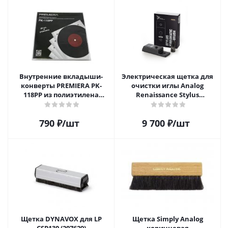
Внутренние вкладыши-
Электрическая щетка для
конверты PREMIERA PK-
очистки иглы Analog
118PP из полиэтилена
Renaissance Stylus
высокой плотности для 12"
Vibromatic Pro-Brush
виниловых пластинок 20
790
₽
/шт
9 700
₽
/шт
шт.
Щетка DYNAVOX для LP
Щетка Simply Analog