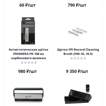
виниловых пластинок 20
60
₽
/шт
790
₽
/шт
шт.
Антистатическая щётка
Щетка VPI Record Cleaning
PREMIERA PK-106 из
Brush (HW-16, 16.5)
карбонового волокна
980
₽
/шт
9 350
₽
/шт