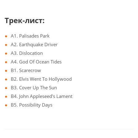
Трек-лист:
A1. Palisades Park
A2. Earthquake Driver
A3. Dislocation
A4. God Of Ocean Tides
B1. Scarecrow
B2. Elvis Went To Hollywood
B3. Cover Up The Sun
B4. John Appleseed's Lament
B5. Possibility Days