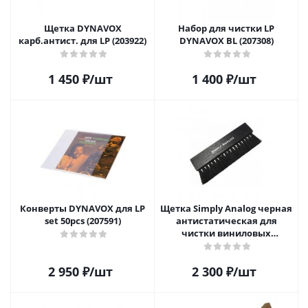
Щетка DYNAVOX
Набор для чистки LP
карб.антист. для LP (203922)
DYNAVOX BL (207308)
1 450
₽
/шт
1 400
₽
/шт
Конверты DYNAVOX для LP
Щетка Simply Analog черная
set 50pcs (207591)
антистатическая для
чистки виниловых
пластинок
2 950
₽
/шт
2 300
₽
/шт