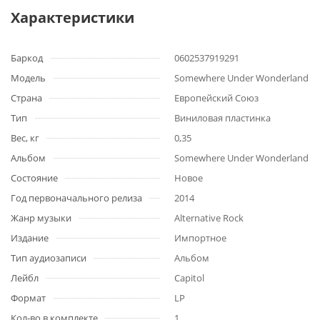
Характеристики
Баркод
0602537919291
Модель
Somewhere Under Wonderland
Страна
Европейский Союз
Тип
Виниловая пластинка
Вес, кг
0,35
Альбом
Somewhere Under Wonderland
Состояние
Новое
Год первоначального релиза
2014
Жанр музыки
Alternative Rock
Издание
Импортное
Тип аудиозаписи
Альбом
Лейбл
Capitol
Формат
LP
Кол-во в комплекте
1