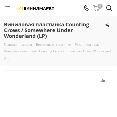
0
Виниловая пластинка Counting
Crows / Somewhere Under
Wonderland (LP)
Главная
-
Каталог
-
Виниловые пластинки
-
Рок.
-
Фолк-рок
-
Виниловая пластинка Counting Crows / Somewhere Under Wonderland
(LP)