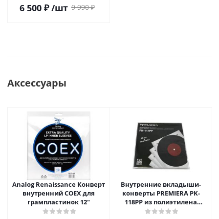
6 500
₽
/шт
9 990
₽
Аксессуары
Analog Renaissance Конверт
Внутренние вкладыши-
внутренний COEX для
конверты PREMIERA PK-
грампластинок 12"
118PP из полиэтилена
высокой плотности для 12"