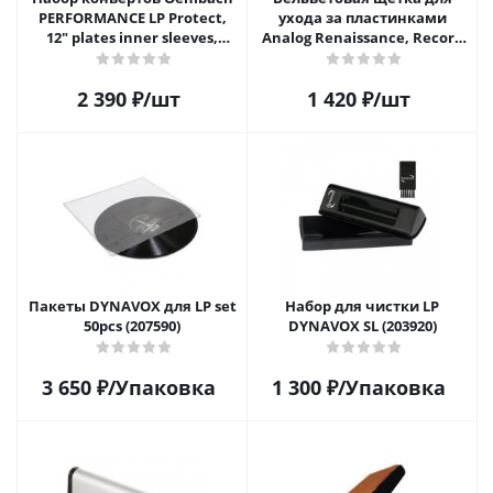
PERFORMANCE LP Protect,
ухода за пластинками
12" plates inner sleeves,
Analog Renaissance, Record
D1C2611
Velvet Brush, AR-7152, White
2 390
₽
/шт
1 420
₽
/шт
Пакеты DYNAVOX для LP set
Набор для чистки LP
50pcs (207590)
DYNAVOX SL (203920)
3 650
₽
/Упаковка
1 300
₽
/Упаковка