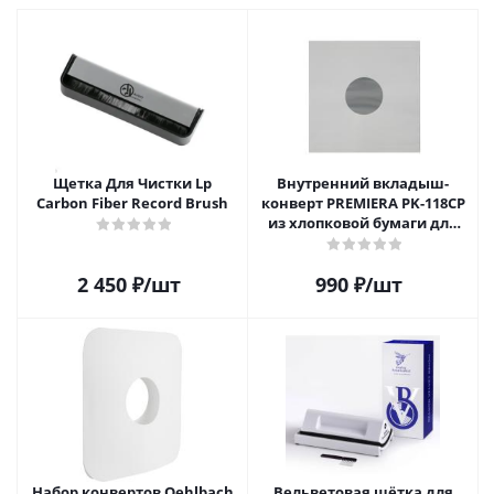
Щетка Для Чистки Lp
Внутренний вкладыш-
Carbon Fiber Record Brush
конверт PREMIERA PK-118CP
из хлопковой бумаги для
12" виниловой пластинки 1
шт.
2 450
₽
/шт
990
₽
/шт
Набор конвертов Oehlbach
Вельветовая щётка для