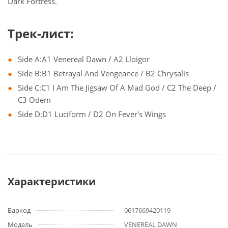
Dark Fortress.
Трек-лист:
Side A:A1 Venereal Dawn / A2 Lloigor
Side B:B1 Betrayal And Vengeance / B2 Chrysalis
Side C:C1 I Am The Jigsaw Of A Mad God / C2 The Deep /
C3 Odem
Side D:D1 Luciform / D2 On Fever's Wings
Характеристики
Баркод
0617669420119
Модель
VENEREAL DAWN