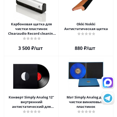
Карбоновая щетка для
Okki Nokki
чистки пластинок
Антистатическая щетка
Clearaudio Record cleaning
brush
3 500
₽
/шт
880
₽
/шт
Конверт Simply Analog 12"
Мат Simply Analog для
внутренний
чистки виниловых
антистатический для
пластинок
пластинок (25 шт)