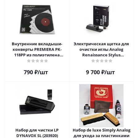
Внутренние вкладыши-
Электрическая щетка для
конверты PREMIERA PK-
очистки иглы Analog
118PP из полиэтилена
Renaissance Stylus
высокой плотности для 12"
Vibromatic Pro-Brush
виниловых пластинок 20
790
₽
/шт
9 700
₽
/шт
шт.
Набор для чистки LP
Набор de luxe Simply Analog
DYNAVOX SL (203920)
для ухода за пластинками