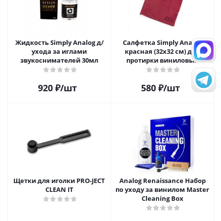
Жидкость Simply Analog д/
Салфетка Simply Analog
ухода за иглами
красная (32х32 см) для
звукоснимателей 30мл
протирки виниловых
пластинок из микрофибры
920
₽
/шт
580
₽
/шт
Щетки для иголки PRO-JECT
Analog Renaissance Набор
CLEAN IT
по уходу за винилом Master
Cleaning Box