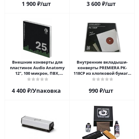
1 900
₽
/шт
3 600
₽
/шт
Внешние конверты для
Внутренние вкладыши-
пластинок Audio Anatomy
конверты PREMIERA PK-
12", 100 микрон, ПВХ,
118CP из хлопковой бумаги
GATEFOLD (25 шт)
для 12" виниловых
пластинок 20 шт.
4 400
₽
/Упаковка
990
₽
/шт