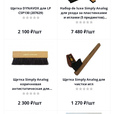
Щетка DYNAVOX для LP
Набор de luxe Simply Analog
CSP130 (207629)
для ухода за пластинками
и иглами (5 предметов)
SAVC003
2 100
₽
/шт
7 480
₽
/шт
Щетка Simply Analog
Щетка Simply Analog для
коричневая
чистки игл
антистатическая для
чистки виниловых
пластинок
2 300
₽
/шт
1 270
₽
/шт