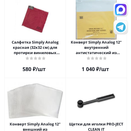
Салфетка Simply Analog
Конверт Simply Analog 12"
красная (32х32 см) для
внутренний
протирки виниловых
антистатический из
пластинок из микрофибры
полиэтилена для пластинок
(25шт)
580
₽
/шт
1 040
₽
/шт
Конверт Simply Analog 12"
Щетки для иголки PRO-JECT
внешний из
CLEAN IT