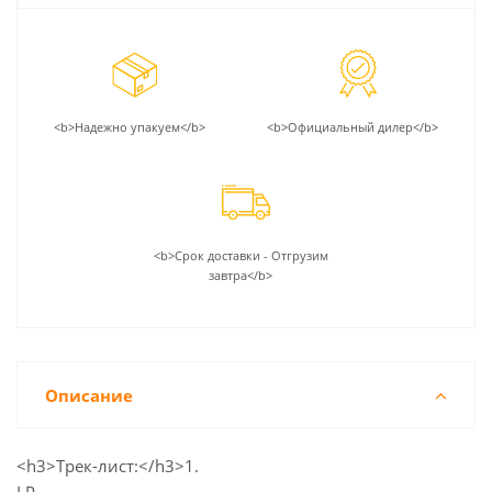
<b>Надежно упакуем</b>
<b>Официальный дилер</b>
<b>Срок доставки - Отгрузим
завтра</b>
Описание
<h3>Трек-лист:</h3>1.