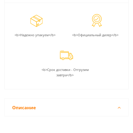
<b>Надежно упакуем</b>
<b>Официальный дилер</b>
<b>Срок доставки - Отгрузим
завтра</b>
Описание