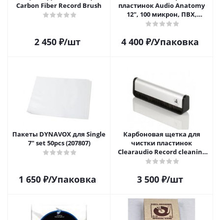
Carbon Fiber Record Brush
пластинок Audio Anatomy
12", 100 микрон, ПВХ,
GATEFOLD (25 шт)
2 450
₽
/шт
4 400
₽
/Упаковка
Пакеты DYNAVOX для Single
Карбоновая щетка для
7" set 50pcs (207807)
чистки пластинок
Clearaudio Record cleaning
brush
1 650
₽
/Упаковка
3 500
₽
/шт