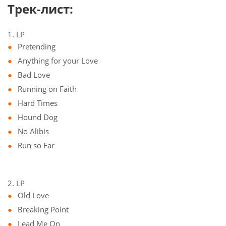
Трек-лист:
1. LP
Pretending
Anything for your Love
Bad Love
Running on Faith
Hard Times
Hound Dog
No Alibis
Run so Far
2. LP
Old Love
Breaking Point
Lead Me On