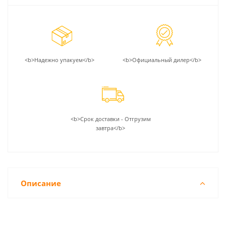
<b>Надежно упакуем</b>
<b>Официальный дилер</b>
<b>Срок доставки - Отгрузим
завтра</b>
Описание