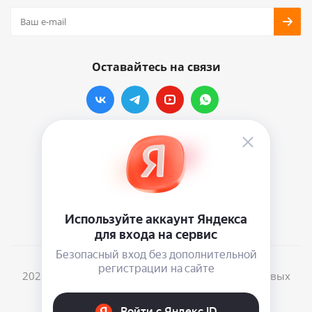
Оставайтесь на связи
Наши контакты
info@vinylmarkt.ru
г.Москва, ул. Хавская, д.11, комната №3
2026 © Винилмаркт - интернет-магазин виниловых
пластинок