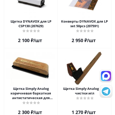
Щетка DYNAVOX для LP
Конверты DYNAVOX для LP
CSP130 (207629)
set 50pcs (207591)
2 100
₽
/шт
2 950
₽
/шт
Щетка Simply Analog
Щетка Simply Analog для
коричневая бархатная
чистки игл
антистатическая для
чистки виниловых
пластинок
2 300
₽
/шт
1 270
₽
/шт