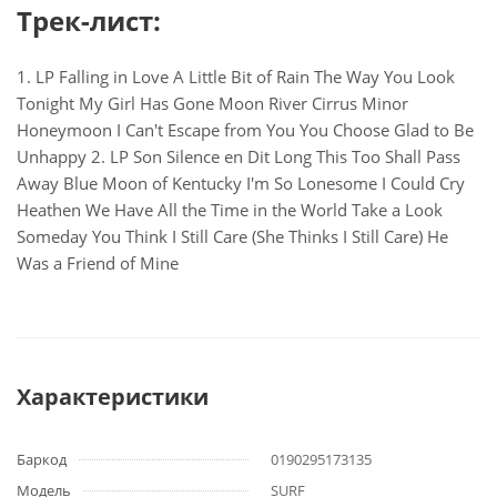
Трек-лист:
1. LP Falling in Love A Little Bit of Rain The Way You Look
Tonight My Girl Has Gone Moon River Cirrus Minor
Honeymoon I Can't Escape from You You Choose Glad to Be
Unhappy 2. LP Son Silence en Dit Long This Too Shall Pass
Away Blue Moon of Kentucky I'm So Lonesome I Could Cry
Heathen We Have All the Time in the World Take a Look
Someday You Think I Still Care (She Thinks I Still Care) He
Was a Friend of Mine
Характеристики
Баркод
0190295173135
Модель
SURF