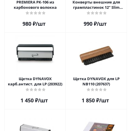
PREMIERA PK-106 из
Конверты внешние для
карбонового волокна
грампластинок 12" Slim
Carton (25 шт)
980
₽
/шт
990
₽
/шт
Щетка DYNAVOX
Щетка DYNAVOX для LP
карб.антист. для LP (203922)
NB110 (207637)
1 450
₽
/шт
1 850
₽
/шт