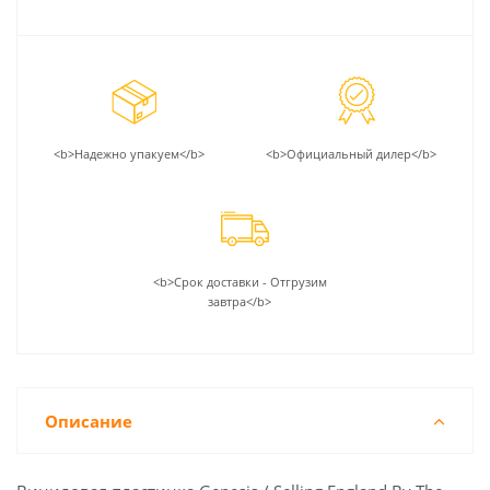
<b>Надежно упакуем</b>
<b>Официальный дилер</b>
<b>Срок доставки - Отгрузим
завтра</b>
Описание