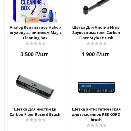
Analog Renaissance Набор
Щетка Для Чистки Иглы
по уходу за винилом Magic
Звукоснимателя Carbon
Cleaning Box
Fiber Stylus Brush
3 500
₽
/шт
1 900
₽
/шт
Щетка Для Чистки Lp
Щетка антистатическая
Carbon Fiber Record Brush
для пластинок REKKORD
brush