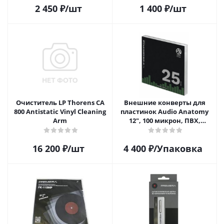
2 450
₽
/шт
1 400
₽
/шт
Очиститель LP Thorens CA
Внешние конверты для
800 Antistatic Vinyl Cleaning
пластинок Audio Anatomy
Arm
12", 100 микрон, ПВХ,
GATEFOLD (25 шт)
16 200
₽
/шт
4 400
₽
/Упаковка