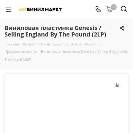
0
Виниловая пластинка Genesis /
Selling England By The Pound (2LP)
Главная
-
Каталог
-
Виниловые пластинки
-
Метал.
-
Прогрессив-метал
-
Виниловая пластинка Genesis / Selling England By
The Pound (2LP)