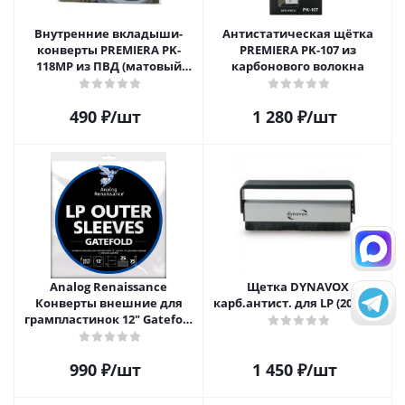
Внутренние вкладыши-
Антистатическая щётка
конверты PREMIERA PK-
PREMIERA PK-107 из
118MP из ПВД (матовый
карбонового волокна
пластик) для 12" виниловых
пластинок 20 шт.
490
₽
/шт
1 280
₽
/шт
Analog Renaissance
Щетка DYNAVOX
Конверты внешние для
карб.антист. для LP (203922)
грампластинок 12" Gatefold
(25 шт)
990
₽
/шт
1 450
₽
/шт