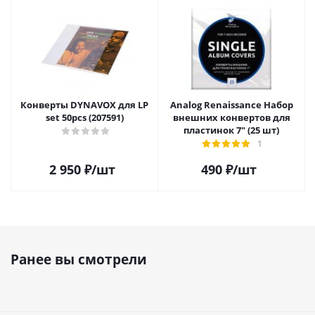
Конверты DYNAVOX для LP
Analog Renaissance Набор
set 50pcs (207591)
внешних конвертов для
пластинок 7" (25 шт)
1
2 950
₽
/шт
490
₽
/шт
Ранее вы смотрели