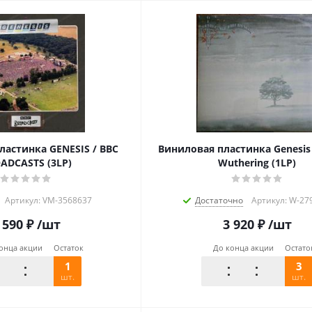
ластинка GENESIS / BBC
Виниловая пластинка Genesis 
ADCASTS (3LP)
Wuthering (1LP)
Артикул: VM-3568637
Достаточно
Артикул: W-27
 590
₽
/шт
3 920
₽
/шт
онца акции
Остаток
До конца акции
Остато
1
3
шт.
шт.