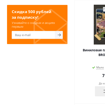
Скидка 500 рублей
за подписку!
Узнавайте о скидках и акциях
первым
Виниловая п
BRO
Мало
7
До к