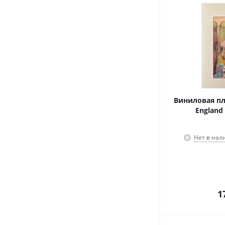
Виниловая пла
England 
Нет в нал
1