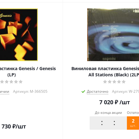
стинка Genesis / Genesis
Виниловая пластинка Genesis 
(LP)
All Stations (Black) (2LP
личии
Артикул: M-366505
Достаточно
Артикул: W-27
7 020
₽
/шт
До конца акции
Остато
2
 730
₽
/шт
шт.