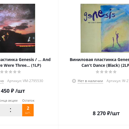
стинка Genesis / ... And
Виниловая пластинка Genes
e Were Three… (1LP)
Can't Dance (Black) (2L
но
Артикул: VM-2795530
Нет в наличии
Артикул: W-
 450
₽
/шт
онца акции
Остаток
2
8 270
₽
/шт
шт.