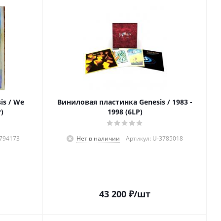
is / We
Виниловая пластинка Genesis / 1983 -
P)
1998 (6LP)
2794173
Нет в наличии
Артикул: U-3785018
43 200
₽
/шт