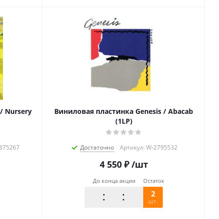
/ Nursery
Виниловая пластинка Genesis / Abacab
(1LP)
8875267
Достаточно
Артикул: W-2795532
4 550
₽
/шт
До конца акции
Остаток
2
шт.