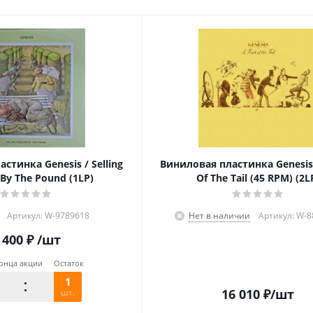
стинка Genesis / Selling
Виниловая пластинка Genesis 
By The Pound (1LP)
Of The Tail (45 RPM) (2L
Артикул: W-9789618
Нет в наличии
Артикул: W-
 400
₽
/шт
онца акции
Остаток
1
16 010
₽
/шт
шт.