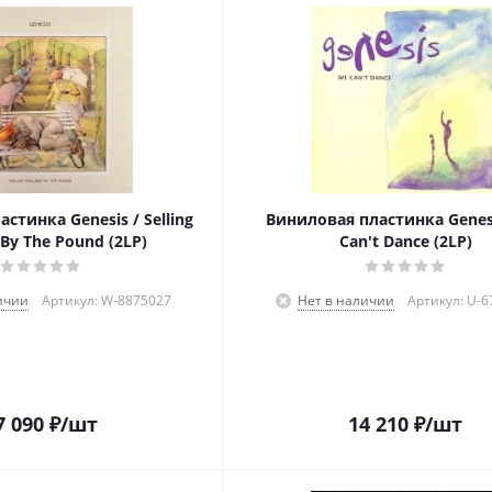
стинка Genesis / Selling
Виниловая пластинка Genes
By The Pound (2LP)
Can't Dance (2LP)
ичии
Артикул: W-8875027
Нет в наличии
Артикул: U-
7 090
₽
/шт
14 210
₽
/шт