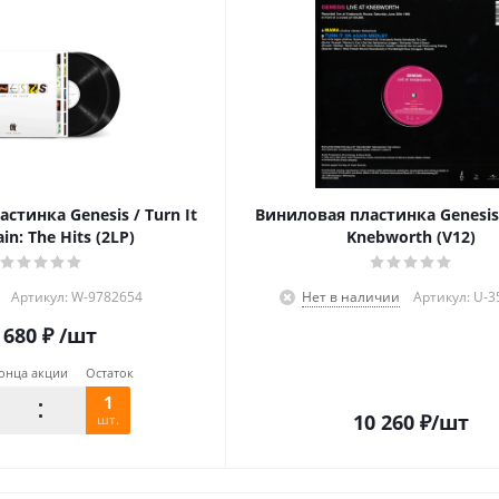
стинка Genesis / Turn It
Виниловая пластинка Genesis 
in: The Hits (2LP)
Knebworth (V12)
Артикул: W-9782654
Нет в наличии
Артикул: U-
 680
₽
/шт
онца акции
Остаток
1
10 260
₽
/шт
шт.