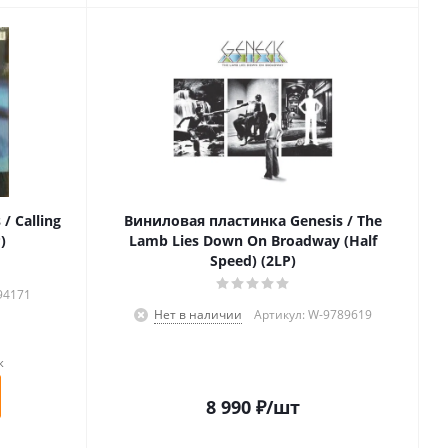
/ Calling
Виниловая пластинка Genesis / The
)
Lamb Lies Down On Broadway (Half
Speed) (2LP)
94171
Нет в наличии
Артикул: W-9789619
к
8 990
₽
/шт