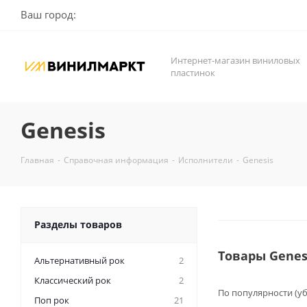
Ваш город:
Интернет-магазин виниловых
пластинок
Genesis
Главная
-
Справочная информация
-
Исполнители
-
Genesis
Разделы товаров
Товары Genes
Альтернативный рок
2
Классический рок
2
По популярности (у
Поп рок
21