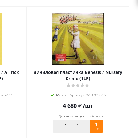
/ A Trick
Виниловая пластинка Genesis / Nursery
P)
Crime (1LP)
8875737
Мало
Артикул: W-9789616
4 680
₽
/шт
До конца акции
Остаток
1
шт.