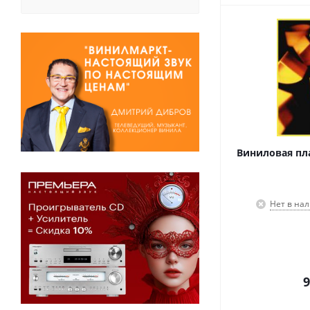
Виниловая пла
Нет в на
9