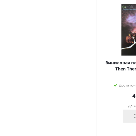
Виниловая пла
Then Ther
Достаточ
4
До к