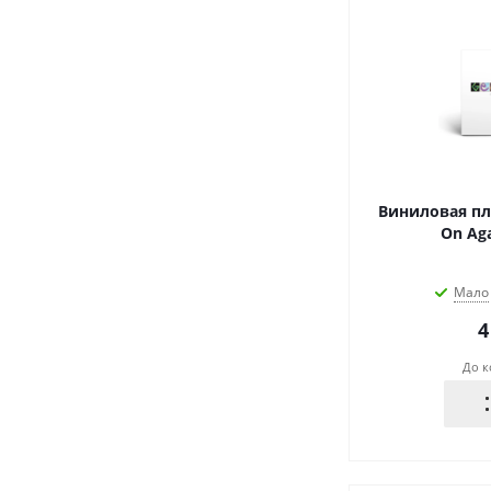
Виниловая пла
On Aga
Мало
4
До к