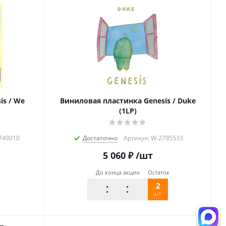
is / We
Виниловая пластинка Genesis / Duke
(1LP)
6749010
Достаточно
Артикул: W-2795533
5 060
₽
/шт
До конца акции
Остаток
2
шт.