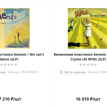
тинка Genesis / We can't
Виниловая пластинка Genesis 
dance (2LP)
Cryme (45 RPM) (2LP)
ичии
Артикул: VM-4790219
Нет в наличии
Артикул: W-
7 210
₽
/шт
16 010
₽
/шт