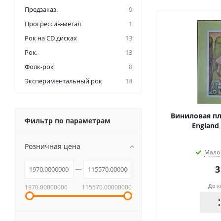
Предзаказ.
9
Прогрессив-метал
1
Рок на CD дисках
13
Рок.
13
Фолк-рок
8
Экспериментальный рок
14
Виниловая пла
Фильтр по параметрам
England 
Розничная цена
Мало
3
До к
1970.00000000
115570.00000000