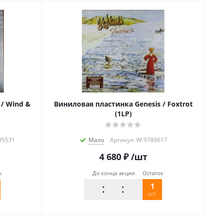
/ Wind &
Виниловая пластинка Genesis / Foxtrot
(1LP)
95531
Мало
Артикул: W-9789617
4 680
₽
/шт
к
До конца акции
Остаток
1
шт.