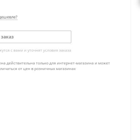
дешевле?
 заказ
тся с вами и уточнят условия заказа
ена действительна только для интернет-магазина и может
тличаться от цен в розничных магазинах