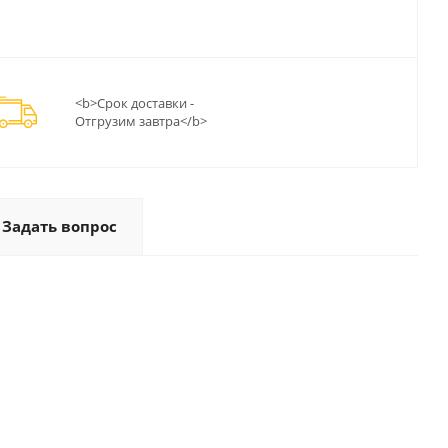
<b>Срок доставки -
Отгрузим завтра</b>
Задать вопрос