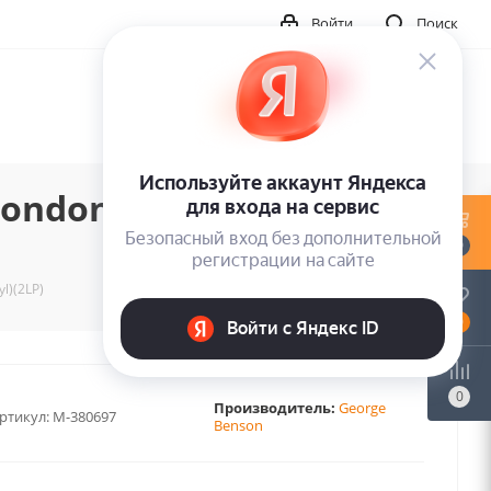
Войти
Поиск
ndon (Coloured Vinyl)
0
l)(2LP)
0
0
Производитель:
George
ртикул:
M-380697
Benson