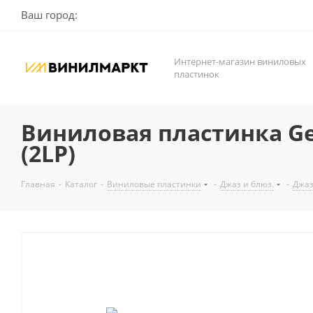
Ваш город:
Интернет-магазин виниловых
пластинок
Виниловая пластинка Geo
(2LP)
Главная
-
Каталог
-
Виниловые пластинки
-
Джаз и блюз.
-
Джа