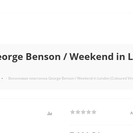
rge Benson / Weekend in Lo
з
-
Виниловая пластинка George Benson / Weekend in London (Coloured Viny
А