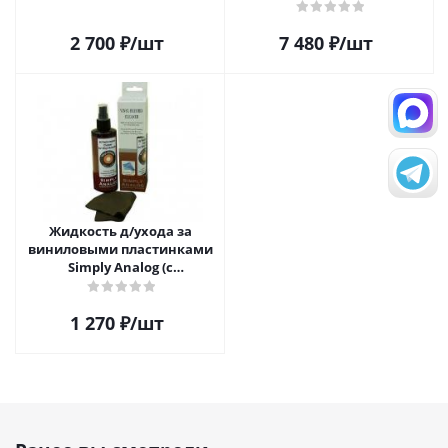
2 700
₽
/шт
7 480
₽
/шт
Жидкость д/ухода за
виниловыми пластинками
Simply Analog (с
распылителем, 200 мл) и
салфетка
1 270
₽
/шт