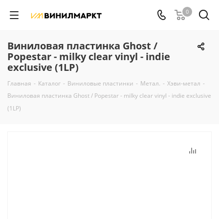
0
Виниловая пластинка Ghost /
Popestar - milky clear vinyl - indie
exclusive (1LP)
Главная
-
Каталог
-
Виниловые пластинки
-
Метал.
-
Хэви-метал
-
Виниловая пластинка Ghost / Popestar - milky clear vinyl - indie exclusive
(1LP)