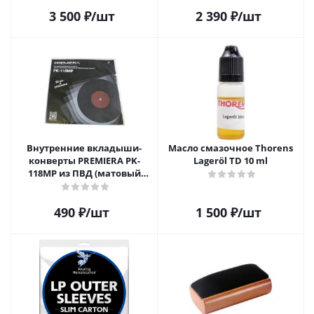
3 500
₽
/шт
2 390
₽
/шт
Внутренние вкладыши-
Масло смазочное Thorens
конверты PREMIERA PK-
Lageröl TD 10 ml
118MP из ПВД (матовый
пластик) для 12" виниловых
пластинок 20 шт.
490
₽
/шт
1 500
₽
/шт