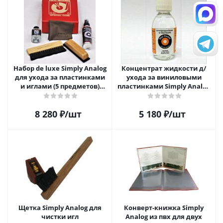
Набор de luxe Simply Analog
Концентрат жидкости д/
для ухода за пластинками
ухода за виниловыми
и иглами (5 предметов)
пластинками Simply Analog
SAVC008
200мл
8 280
₽
/шт
5 180
₽
/шт
Щетка Simply Analog для
Конверт-книжка Simply
чистки игл
Analog из пвх для двух