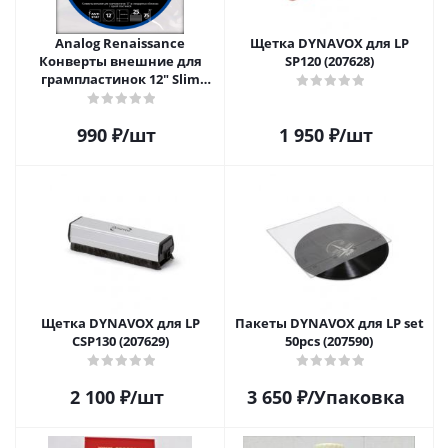
Analog Renaissance
Щетка DYNAVOX для LP
Конверты внешние для
SP120 (207628)
грампластинок 12" Slim
Carton (25 шт)
990
₽
/шт
1 950
₽
/шт
Щетка DYNAVOX для LP
Пакеты DYNAVOX для LP set
CSP130 (207629)
50pcs (207590)
2 100
₽
/шт
3 650
₽
/Упаковка