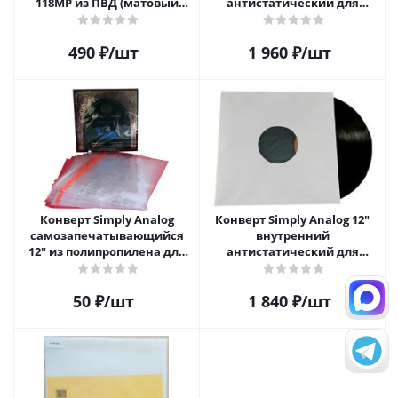
118MP из ПВД (матовый
антистатический для
пластик) для 12" виниловых
пластинок (25 шт)
пластинок 20 шт.
490
₽
/шт
1 960
₽
/шт
Конверт Simply Analog
Конверт Simply Analog 12"
самозапечатывающийся
внутренний
12" из полипропилена для
антистатический для
пластинок
пластинок (25шт)
50
₽
/шт
1 840
₽
/шт