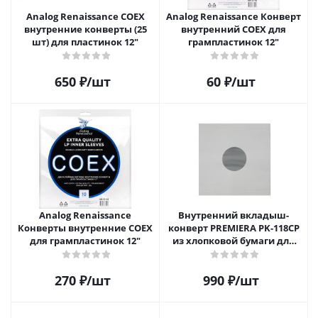
Analog Renaissance COEX
Analog Renaissance Конверт
внутренние конверты (25
внутренний COEX для
шт) для пластинок 12"
грампластинок 12"
650
₽
/шт
60
₽
/шт
Analog Renaissance
Внутренний вкладыш-
Конверты внутренние COEX
конверт PREMIERA PK-118CP
для грампластинок 12"
из хлопковой бумаги для
12" виниловой пластинки 1
шт.
270
₽
/шт
990
₽
/шт