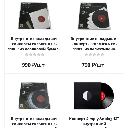
Внутренние вкладыши-
Внутренние вкладыши-
конверты PREMIERA PK-
конверты PREMIERA PK-
118CP из хлопковой бумаги
118PP из полиэтилена
для 12" виниловых
высокой плотности для 12"
пластинок 20 шт.
виниловых пластинок 20
990
₽
/шт
790
₽
/шт
шт.
Внутренние вкладыши-
Конверт Simply Analog 12"
конверты PREMIERA PK-
внутренний