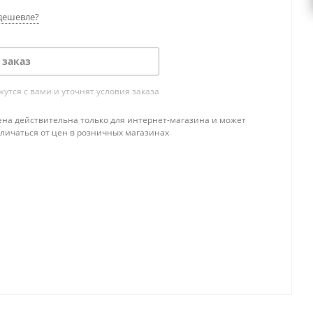
дешевле?
 заказ
тся с вами и уточнят условия заказа
ена действительна только для интернет-магазина и может
тличаться от цен в розничных магазинах