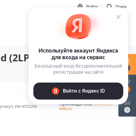
Войти
Поиск
d (2LP)
0
0
Производитель:
Immanuel
ртикул:
VM-6555204
Wilkins
0