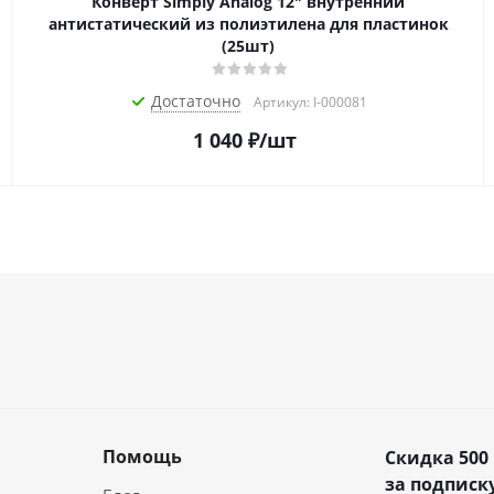
Конверт Simply Analog 12" внутренний
антистатический из полиэтилена для пластинок
(25шт)
Достаточно
Артикул: I-000081
1 040
₽
/шт
Помощь
Скидка 500
за подписку