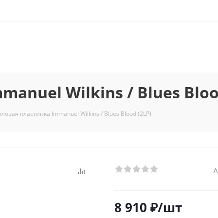
nuel Wilkins / Blues Bloo
ловая пластинка Immanuel Wilkins / Blues Blood (2LP)
А
8 910
₽
/шт