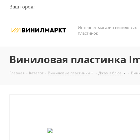
Ваш город:
Интернет-магазин виниловых
пластинок
Виниловая пластинка Imma
Главная
-
Каталог
-
Виниловые пластинки
-
Джаз и блюз.
-
Вини