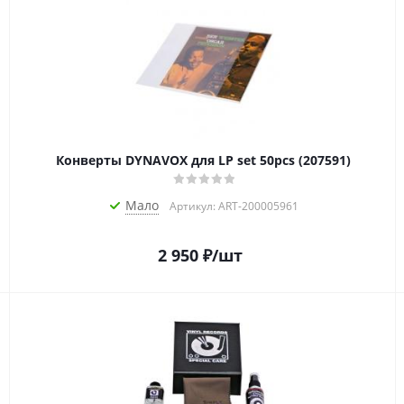
Конверты DYNAVOX для LP set 50pcs (207591)
Мало
Артикул: ART-200005961
2 950
₽
/шт