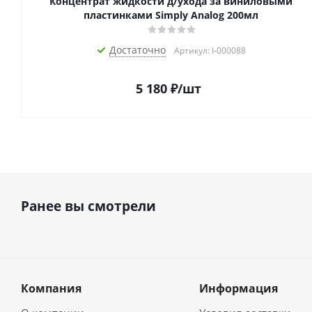
Концентрат жидкости д/ухода за виниловыми
пластинками Simply Analog 200мл
Достаточно
Артикул: I-000088
5 180
₽
/шт
Ранее вы смотрели
Компания
Информация