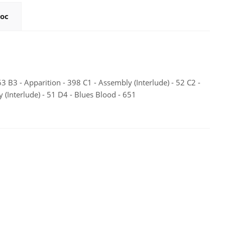
ос
63 B3 - Apparition - 398 C1 - Assembly (Interlude) - 52 C2 -
y (Interlude) - 51 D4 - Blues Blood - 651