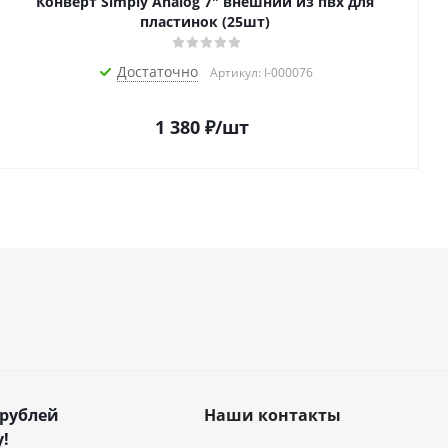
Конверт Simply Analog 7" внешний из пвх для
пластинок (25шт)
Достаточно
Артикул: I-000076
1 380
₽
/шт
 рублей
Наши контакты
!