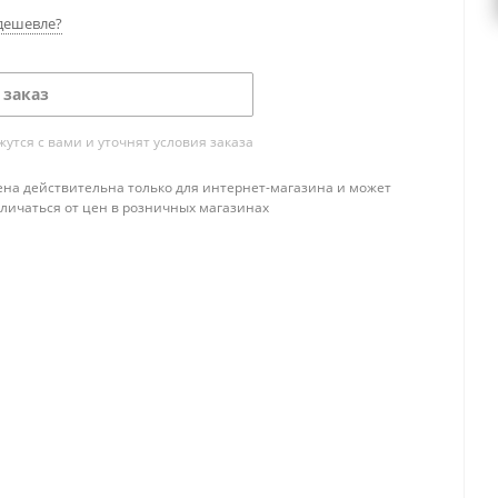
дешевле?
 заказ
тся с вами и уточнят условия заказа
ена действительна только для интернет-магазина и может
тличаться от цен в розничных магазинах