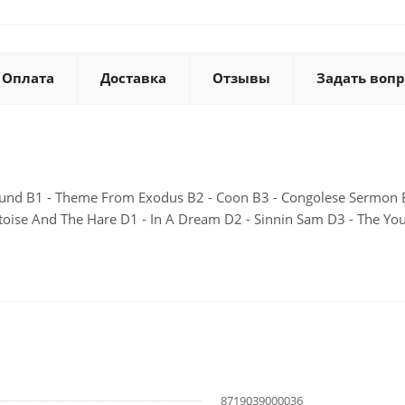
Оплата
Доставка
Отзывы
Задать вопр
 Sound B1 - Theme From Exodus B2 - Coon B3 - Congolese Sermon B
Tortoise And The Hare D1 - In A Dream D2 - Sinnin Sam D3 - The 
8719039000036