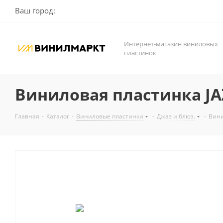
Ваш город:
Интернет-магазин виниловых
пластинок
Виниловая пластинка JA
Главная
-
Каталог
-
Виниловые пластинки
-
Джаз и блюз.
-
Вини