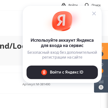
Войти
Поиск
nd/Lookin Ahead
0
0
Артикул:
M-381490
0