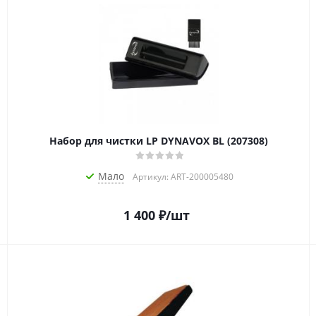
Набор для чистки LP DYNAVOX BL (207308)
Мало
Артикул: ART-200005480
1 400
₽
/шт