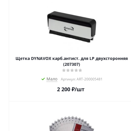
Щетка DYNAVOX карб.антист. для LP двухсторонняя
(207307)
Мало
Артикул: ART-200005481
2 200
₽
/шт