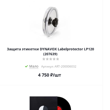
Защита этикетки DYNAVOX Labelprotector LP120
(207639)
Мало
Артикул: ART-200006032
4 750
₽
/шт