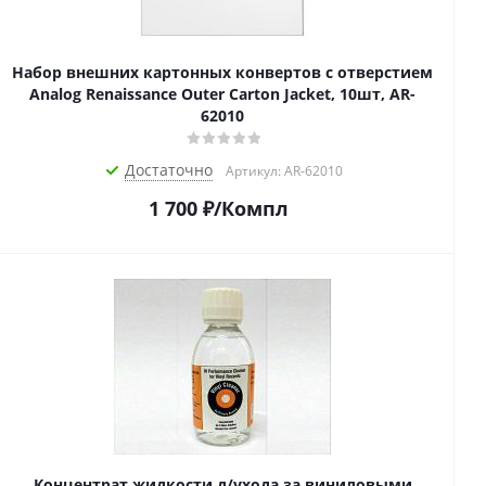
Набор внешних картонных конвертов с отверстием
Analog Renaissance Оuter Carton Jacket, 10шт, AR-
62010
Достаточно
Артикул: AR-62010
1 700
₽
/Компл
Концентрат жидкости д/ухода за виниловыми