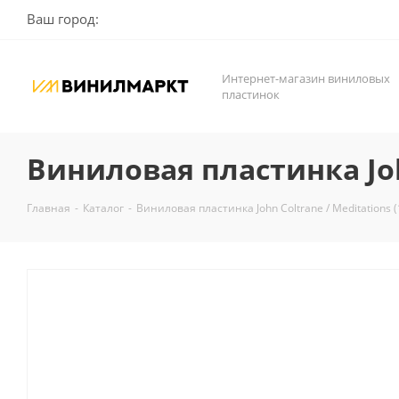
Ваш город:
Интернет-магазин виниловых
пластинок
Виниловая пластинка John
Главная
-
Каталог
-
Виниловая пластинка John Coltrane / Meditations (