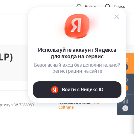
Войти
Поиск
LP)
0
0
Производитель:
John
ртикул:
W-7288989
Coltrane
0