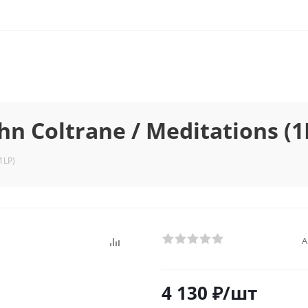
 Coltrane / Meditations (1
1LP)
А
4 130
₽
/шт