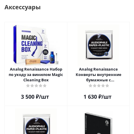
Аксессуары
Analog Renaissance Набор
Analog Renaissance
по уходу за винилом Magic
Конверты внутренние
Cleaning Box
бумажные с
антистатическим пакетом
для грампластинок 12"
3 500
₽
/шт
1 630
₽
/шт
Audiophile Paper+Plastic (25
шт)