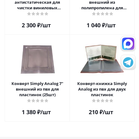
антистатическая для
внешний из
чистки виниловых
полипропилена для
пластинок
пластинок (25шт)
2 300
₽
/шт
1 040
₽
/шт
Конверт Simply Analog 7"
Конверт-книжка Simply
внешний из пвх для
Analog из пвх для двух
пластинок (25шт)
пластинок
1 380
₽
/шт
210
₽
/шт