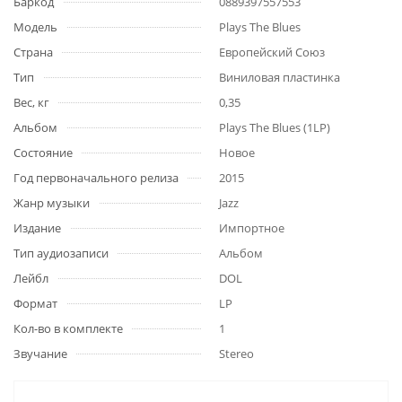
Баркод
0889397557553
Модель
Plays The Blues
Страна
Европейский Союз
Тип
Виниловая пластинка
Вес, кг
0,35
Альбом
Plays The Blues (1LP)
Состояние
Новое
Год первоначального релиза
2015
Жанр музыки
Jazz
Издание
Импортное
Тип аудиозаписи
Альбом
Лейбл
DOL
Формат
LP
Кол-во в комплекте
1
Звучание
Stereo