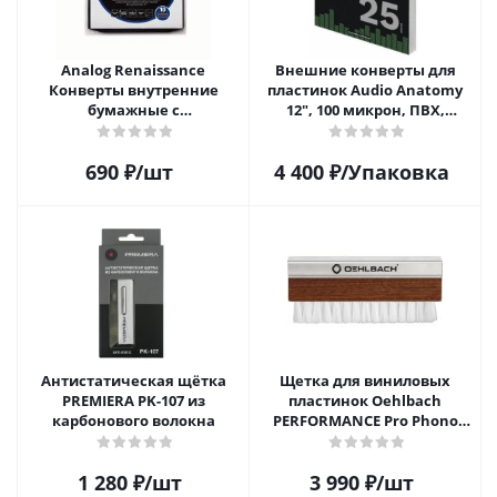
Analog Renaissance
Внешние конверты для
Конверты внутренние
пластинок Audio Anatomy
бумажные с
12", 100 микрон, ПВХ,
антистатическим пакетом
GATEFOLD (25 шт)
для грампластинок 12"
690
₽
/шт
4 400
₽
/Упаковка
Audiophile Paper+Plastic (10
шт)
Антистатическая щётка
Щетка для виниловых
PREMIERA PK-107 из
пластинок Oehlbach
карбонового волокна
PERFORMANCE Pro Phono
Brush, Record Brush,
D1C2614
1 280
₽
/шт
3 990
₽
/шт