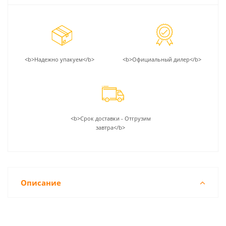
<b>Надежно упакуем</b>
<b>Официальный дилер</b>
<b>Срок доставки - Отгрузим
завтра</b>
Описание