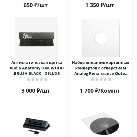
650
₽
/шт
1 350
₽
/шт
Антистатическая щетка
Набор внешних картонных
Audio Anatomy OAK WOOD
конвертов с отверстием
BRUSH BLACK - DELUXE
Analog Renaissance Оuter
Carton Jacket, 10шт, AR-
62010
3 000
₽
/шт
1 700
₽
/Компл