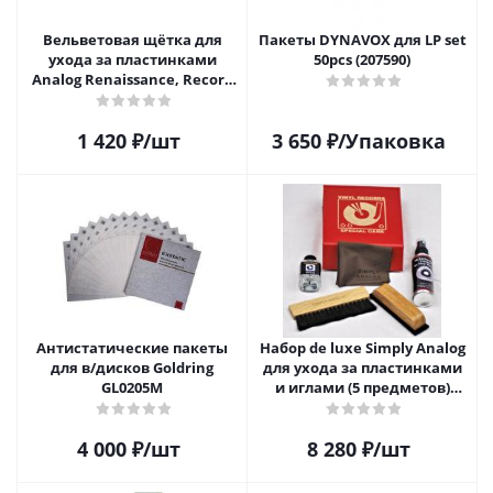
Вельветовая щётка для
Пакеты DYNAVOX для LP set
ухода за пластинками
50pcs (207590)
Analog Renaissance, Record
Velvet Brush, AR-7151, Black
1 420
₽
/шт
3 650
₽
/Упаковка
Антистатические пакеты
Набор de luxe Simply Analog
для в/дисков Goldring
для ухода за пластинками
GL0205M
и иглами (5 предметов)
SAVC008
4 000
₽
/шт
8 280
₽
/шт