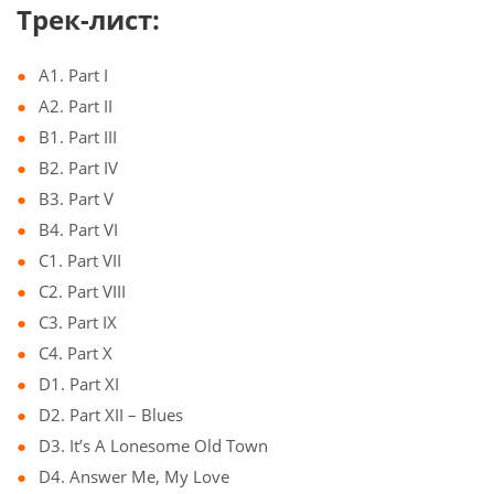
Трек-лист:
A1. Part I
A2. Part II
B1. Part III
B2. Part IV
B3. Part V
B4. Part VI
C1. Part VII
C2. Part VIII
C3. Part IX
C4. Part X
D1. Part XI
D2. Part XII – Blues
D3. It’s A Lonesome Old Town
D4. Answer Me, My Love