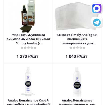
Жидкость д/ухода за
Конверт Simply Analog 12"
виниловыми пластинками
внешний из
Simply Analog (с
полипропилена для
распылителем, 200 мл) и
пластинок (25шт)
салфетка
1 270
₽
/шт
1 040
₽
/шт
Analog Renaissance Спрей
Analog Renaissance
для мойки с микрофиброй
Моющая жидкость для