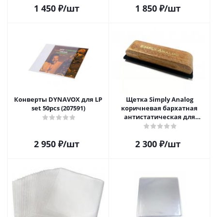
1 450
₽
/шт
1 850
₽
/шт
Конверты DYNAVOX для LP
Щетка Simply Analog
set 50pcs (207591)
коричневая бархатная
антистатическая для
чистки виниловых
пластинок
2 950
₽
/шт
2 300
₽
/шт