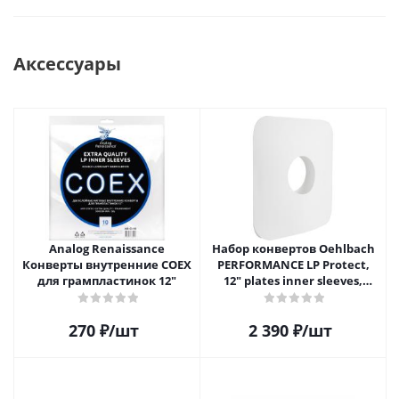
Аксессуары
Analog Renaissance
Набор конвертов Oehlbach
Конверты внутренние COEX
PERFORMANCE LP Protect,
для грампластинок 12"
12" plates inner sleeves,
D1C2611
270
₽
/шт
2 390
₽
/шт