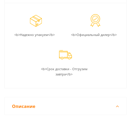
<b>Надежно упакуем</b>
<b>Официальный дилер</b>
<b>Срок доставки - Отгрузим
завтра</b>
Описание