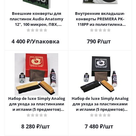
Внешние конверты для
Внутренние вкладыши-
пластинок Audio Anatomy
конверты PREMIERA PK-
12", 100 микрон, ПВХ,
118PP из полиэтилена
GATEFOLD (25 шт)
высокой плотности для 12"
виниловых пластинок 20
4 400
₽
/Упаковка
790
₽
/шт
шт.
Набор de luxe Simply Analog
Набор de luxe Simply Analog
для ухода за пластинками
для ухода за пластинками
и иглами (5 предметов)
и иглами (5 предметов)
SAVC008
SAVC003
8 280
₽
/шт
7 480
₽
/шт