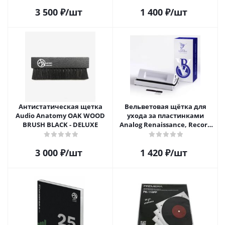
3 500
₽
/шт
1 400
₽
/шт
Антистатическая щетка
Вельветовая щётка для
Audio Anatomy OAK WOOD
ухода за пластинками
BRUSH BLACK - DELUXE
Analog Renaissance, Record
Velvet Brush, AR-7152, White
3 000
₽
/шт
1 420
₽
/шт