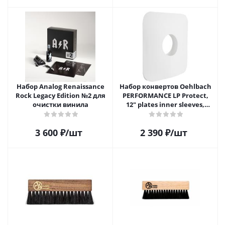
Набор Analog Renaissance
Набор конвертов Oehlbach
Rock Legacy Edition №2 для
PERFORMANCE LP Protect,
очистки винила
12" plates inner sleeves,
D1C2611
3 600
₽
/шт
2 390
₽
/шт