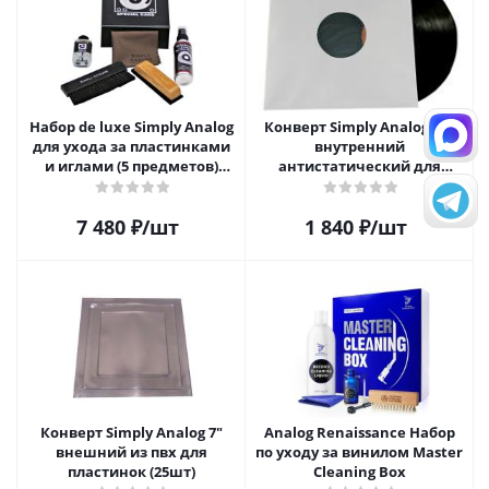
Набор de luxe Simply Analog
Конверт Simply Analog 12"
для ухода за пластинками
внутренний
и иглами (5 предметов)
антистатический для
SAVC003
пластинок (25шт)
7 480
₽
/шт
1 840
₽
/шт
Конверт Simply Analog 7"
Analog Renaissance Набор
внешний из пвх для
по уходу за винилом Master
пластинок (25шт)
Cleaning Box