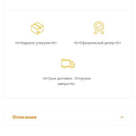
<b>Надежно упакуем</b>
<b>Официальный дилер</b>
<b>Срок доставки - Отгрузим
завтра</b>
Описание