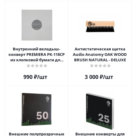
Внутренний вкладыш-
Антистатическая щетка
конверт PREMIERA PK-118CP
Audio Anatomy OAK WOOD
из хлопковой бумаги для
BRUSH NATURAL - DELUXE
12" виниловой пластинки 1
шт.
990
₽
/шт
3 000
₽
/шт
Внешние полупрозрачные
Внешние конверты для