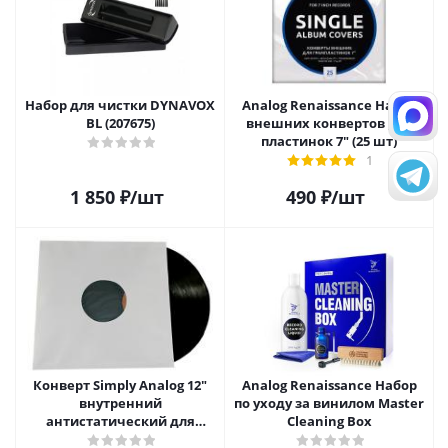
Набор для чистки DYNAVOX
Analog Renaissance Набор
BL (207675)
внешних конвертов для
пластинок 7" (25 шт)
1
1 850
₽
/шт
490
₽
/шт
Конверт Simply Analog 12"
Analog Renaissance Набор
внутренний
по уходу за винилом Master
антистатический для
Cleaning Box
пластинок (25шт)