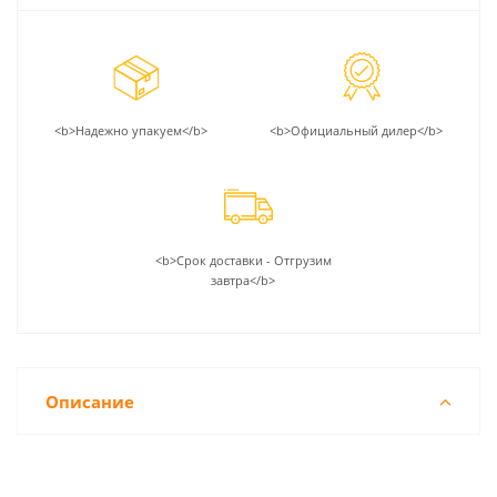
<b>Надежно упакуем</b>
<b>Официальный дилер</b>
<b>Срок доставки - Отгрузим
завтра</b>
Описание