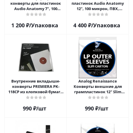
конверты для пластинок
пластинок Audio Anatomy
Audio Anatomy 7", 100
12", 100 микрон, ПВХ,
микрон, полиэтилен (50 шт)
GATEFOLD (25 шт)
1 200
₽
/Упаковка
4 400
₽
/Упаковка
Внутренние вкладыши-
Analog Renaissance
конверты PREMIERA PK-
Конверты внешние для
118CP из хлопковой бумаги
грампластинок 12" Slim
для 12" виниловых
Carton (25 шт)
пластинок 20 шт.
990
₽
/шт
990
₽
/шт