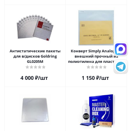
Антистатические пакеты
Конверт Simply Analog 12"
для в/дисков Goldring
внешний прочный из
GL0205M
полиэтилена для пластинок
(25шт)
4 000
₽
/шт
1 150
₽
/шт