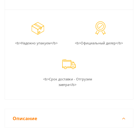
<b>Надежно упакуем</b>
<b>Официальный дилер</b>
<b>Срок доставки - Отгрузим
завтра</b>
Описание