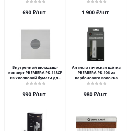
антистатическим пакетом
для грампластинок 12"
690
₽
/шт
1 900
₽
/шт
Audiophile Paper+Plastic (10
шт)
Внутренний вкладыш-
Антистатическая щётка
конверт PREMIERA PK-118CP
PREMIERA PK-106 из
из хлопковой бумаги для
карбонового волокна
12" виниловой пластинки 1
шт.
990
₽
/шт
980
₽
/шт