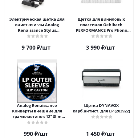
Электрическая щетка для
Щетка для виниловых
очистки иглы Analog
пластинок Oehlbach
Renaissance Stylus
PERFORMANCE Pro Phono
Vibromatic Pro-Brush
Brush, Record Brush,
D1C2614
9 700
₽
/шт
3 990
₽
/шт
Analog Renaissance
Щетка DYNAVOX
Конверты внешние для
карб.антист. для LP (203922)
грампластинок 12" Slim
Carton (25 шт)
990
₽
/шт
1 450
₽
/шт