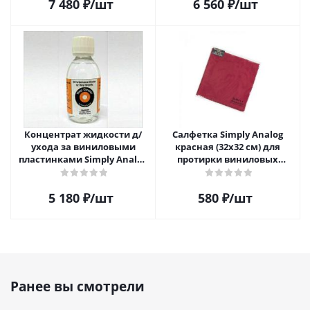
7 480
₽
/шт
6 560
₽
/шт
Концентрат жидкости д/
Салфетка Simply Analog
ухода за виниловыми
красная (32х32 см) для
пластинками Simply Analog
протирки виниловых
200мл
пластинок из микрофибры
5 180
₽
/шт
580
₽
/шт
Ранее вы смотрели