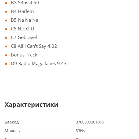
B3 S3ns 4:59
B4 Harlem
B5 Na Na Na
C6 N.E.G.U
C7 Gebrayel
C8 All I Can't Say 4:02
Bonus Track
D9 Radio Magallanes 9:43
Характеристики
Баркод
3760300201015
Модель
S3Ns