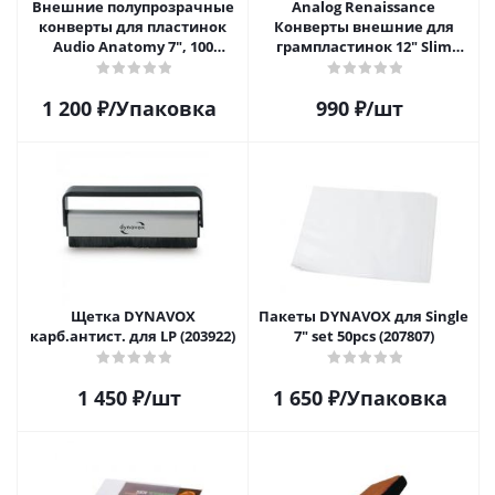
Внешние полупрозрачные
Analog Renaissance
конверты для пластинок
Конверты внешние для
Audio Anatomy 7", 100
грампластинок 12" Slim
микрон, полиэтилен (50 шт)
Carton (25 шт)
1 200
₽
/Упаковка
990
₽
/шт
Щетка DYNAVOX
Пакеты DYNAVOX для Single
карб.антист. для LP (203922)
7" set 50pcs (207807)
1 450
₽
/шт
1 650
₽
/Упаковка