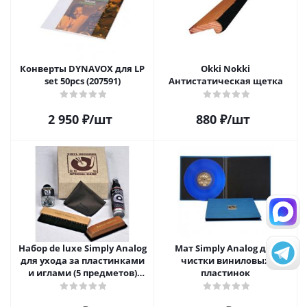
Конверты DYNAVOX для LP
Okki Nokki
set 50pcs (207591)
Антистатическая щетка
2 950
₽
/шт
880
₽
/шт
Набор de luxe Simply Analog
Мат Simply Analog для
для ухода за пластинками
чистки виниловых
и иглами (5 предметов)
пластинок
SAVC005