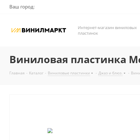
Ваш город:
Интернет-магазин виниловых
пластинок
Виниловая пластинка Mc
Главная
-
Каталог
-
Виниловые пластинки
-
Джаз и блюз.
-
Вини