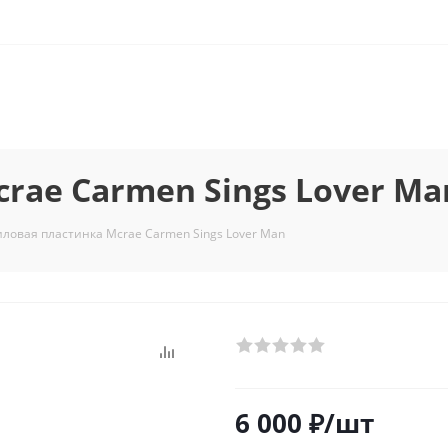
rae Carmen Sings Lover Ma
ловая пластинка Mcrae Carmen Sings Lover Man
6 000
₽
/шт