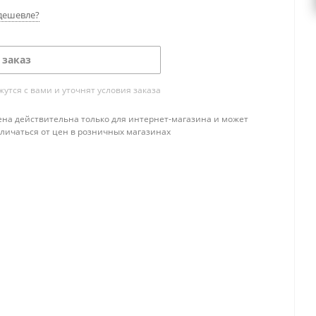
дешевле?
 заказ
тся с вами и уточнят условия заказа
ена действительна только для интернет-магазина и может
тличаться от цен в розничных магазинах