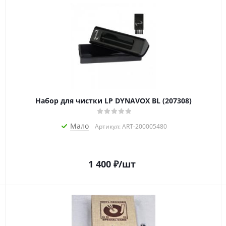
Набор для чистки LP DYNAVOX BL (207308)
Мало
Артикул: ART-200005480
1 400
₽
/шт