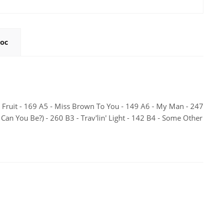
ос
 Fruit - 169 A5 - Miss Brown To You - 149 A6 - My Man - 247
Can You Be?) - 260 B3 - Trav'lin' Light - 142 B4 - Some Other