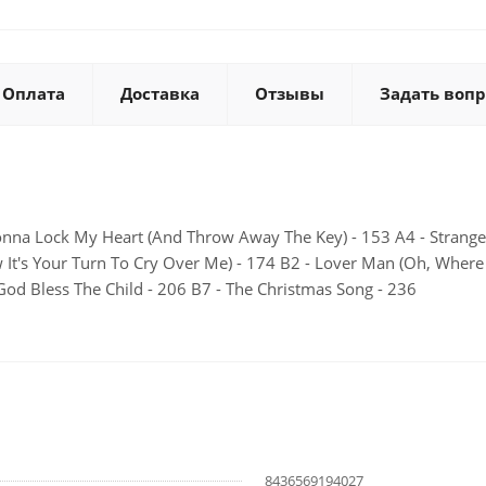
Оплата
Доставка
Отзывы
Задать вопр
Gonna Lock My Heart (And Throw Away The Key) - 153 A4 - Strange
 It's Your Turn To Cry Over Me) - 174 B2 - Lover Man (Oh, Where 
 God Bless The Child - 206 B7 - The Christmas Song - 236
8436569194027