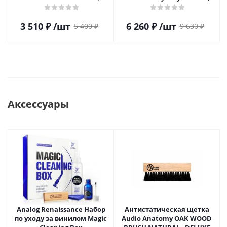
LONDON 1986 (RED VINYL)
(2LP)
(1LP)
3 510
₽
/шт
6 260
₽
/шт
5 400
₽
9 630
₽
Аксессуары
Analog Renaissance Набор
Антистатическая щетка
по уходу за винилом Magic
Audio Anatomy OAK WOOD