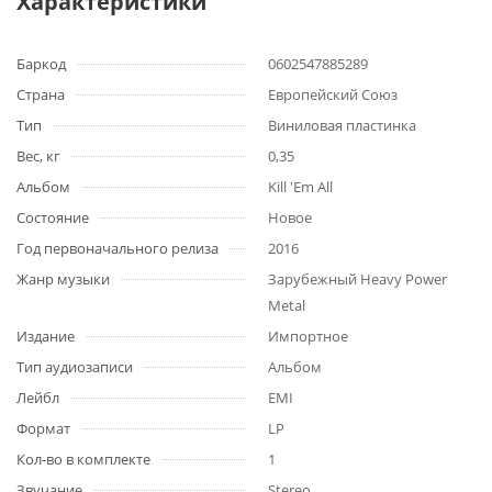
Характеристики
Баркод
0602547885289
Страна
Европейский Союз
Тип
Виниловая пластинка
Вес, кг
0,35
Альбом
Kill 'Em All
Состояние
Новое
Год первоначального релиза
2016
Жанр музыки
Зарубежный Heavy Power
Metal
Издание
Импортное
Тип аудиозаписи
Альбом
Лейбл
EMI
Формат
LP
Кол-во в комплекте
1
Звучание
Stereo