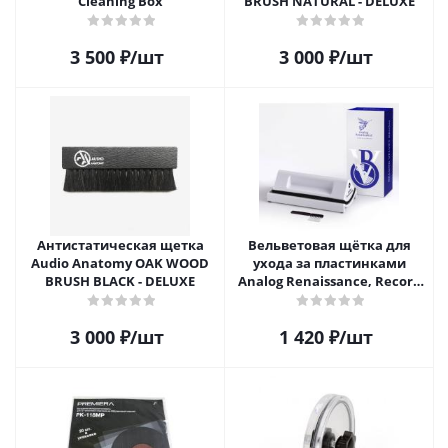
Cleaning Box
BRUSH NATURAL - DELUXE
3 500
₽
/шт
3 000
₽
/шт
Антистатическая щетка
Вельветовая щётка для
Audio Anatomy OAK WOOD
ухода за пластинками
BRUSH BLACK - DELUXE
Analog Renaissance, Record
Velvet Brush, AR-7152, White
3 000
₽
/шт
1 420
₽
/шт