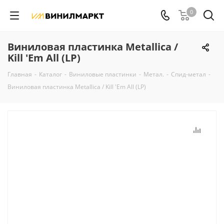
0
Виниловая пластинка Metallica /
Kill 'Em All (LP)
Главная
-
Каталог
-
Виниловые пластинки
-
Метал.
-
Спид-метал
-
Виниловая пластинка Metallica / Kill 'Em All (LP)