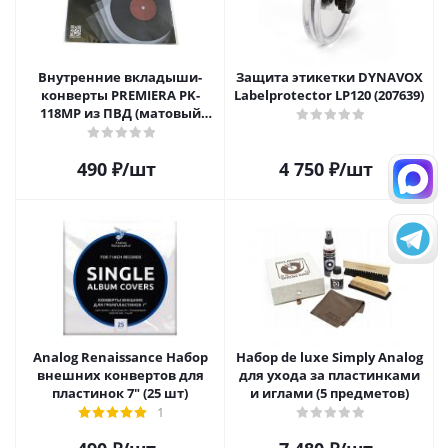
Внутренние вкладыши-
Защита этикетки DYNAVOX
конверты PREMIERA PK-
Labelprotector LP120 (207639)
118MP из ПВД (матовый
пластик) для 12" виниловых
пластинок 20 шт.
490
₽
/шт
4 750
₽
/шт
Analog Renaissance Набор
Набор de luxe Simply Analog
внешних конвертов для
для ухода за пластинками
пластинок 7" (25 шт)
и иглами (5 предметов)
1