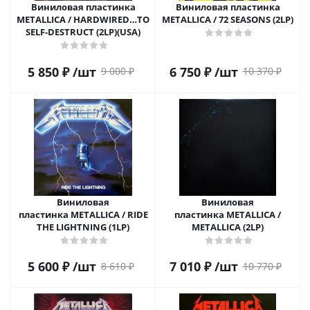
Виниловая пластинка
Виниловая пластинка
METALLICA / HARDWIRED…TO
METALLICA / 72 SEASONS (2LP)
SELF-DESTRUCT (2LP)(USA)
5 850
₽
/шт
6 750
₽
/шт
9 000
₽
10 370
₽
Виниловая
Виниловая
пластинка METALLICA / RIDE
пластинка METALLICA /
THE LIGHTNING (1LP)
METALLICA (2LP)
5 600
₽
/шт
7 010
₽
/шт
8 610
₽
10 770
₽