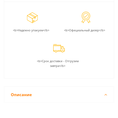
<b>Надежно упакуем</b>
<b>Официальный дилер</b>
<b>Срок доставки - Отгрузим
завтра</b>
Описание