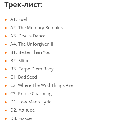
Трек-лист:
A1. Fuel
A2. The Memory Remains
A3. Devil's Dance
A4. The Unforgiven II
B1. Better Than You
B2. Slither
B3. Carpe Diem Baby
C1. Bad Seed
C2. Where The Wild Things Are
C3. Prince Charming
D1. Low Man's Lyric
D2. Attitude
D3. Fixxxer