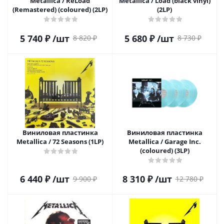
Metallica / ReLoad
Metallica / Load (black vinyl)
(Remastered) (coloured) (2LP)
(2LP)
5 740
₽
/шт
5 680
₽
/шт
8 820
₽
8 730
₽
Виниловая пластинка
Виниловая пластинка
Metallica / 72 Seasons (1LP)
Metallica / Garage Inc.
(coloured) (3LP)
6 440
₽
/шт
8 310
₽
/шт
9 900
₽
12 780
₽