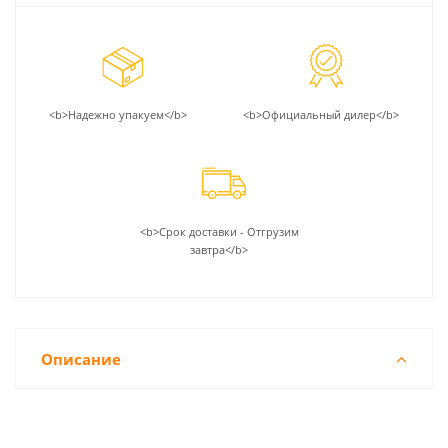
<b>Надежно упакуем</b>
<b>Официальный дилер</b>
<b>Срок доставки - Отгрузим
завтра</b>
Описание