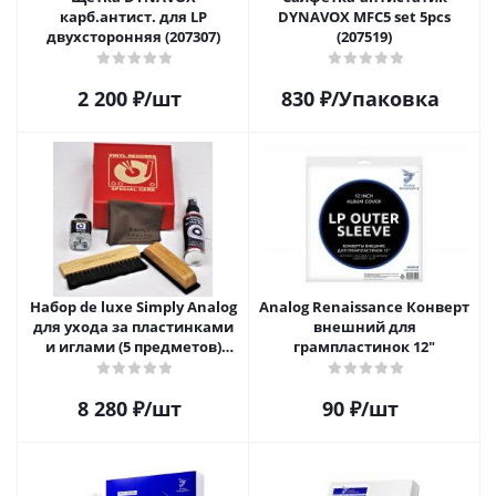
карб.антист. для LP
DYNAVOX MFC5 set 5pcs
двухсторонняя (207307)
(207519)
2 200
₽
/шт
830
₽
/Упаковка
Набор de luxe Simply Analog
Analog Renaissance Конверт
для ухода за пластинками
внешний для
и иглами (5 предметов)
грампластинок 12"
SAVC008
8 280
₽
/шт
90
₽
/шт