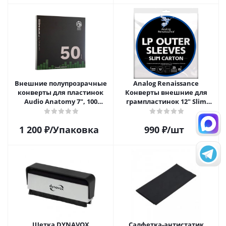
Внешние полупрозрачные
Analog Renaissance
конверты для пластинок
Конверты внешние для
Audio Anatomy 7", 100
грампластинок 12" Slim
микрон, полиэтилен (50 шт)
Carton (25 шт)
1 200
₽
/Упаковка
990
₽
/шт
Щетка DYNAVOX
Салфетка-aнтистатик