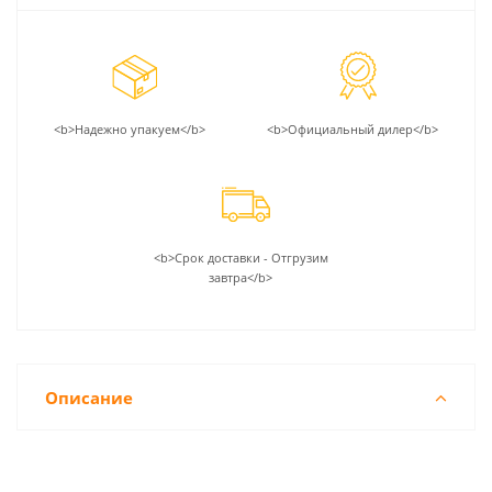
<b>Надежно упакуем</b>
<b>Официальный дилер</b>
<b>Срок доставки - Отгрузим
завтра</b>
Описание