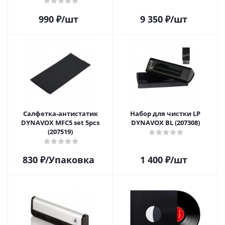
(25 шт)
990
₽
/шт
9 350
₽
/шт
Салфетка-aнтистатик
Набор для чистки LP
DYNAVOX MFC5 set 5pcs
DYNAVOX BL (207308)
(207519)
830
₽
/Упаковка
1 400
₽
/шт