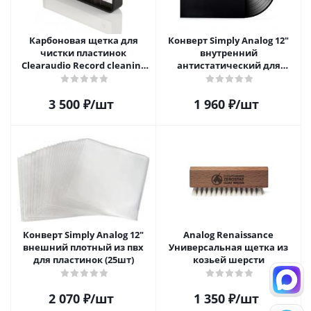
Карбоновая щетка для
Конверт Simply Analog 12"
чистки пластинок
внутренний
Clearaudio Record cleaning
антистатический для
brush
пластинок (25 шт)
3 500
₽
/шт
1 960
₽
/шт
Конверт Simply Analog 12"
Analog Renaissance
внешний плотный из пвх
Универсальная щетка из
для пластинок (25шт)
козьей шерсти
2 070
₽
/шт
1 350
₽
/шт