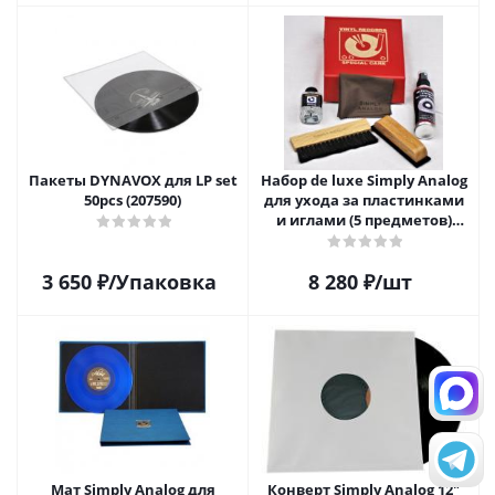
Пакеты DYNAVOX для LP set
Набор de luxe Simply Analog
50pcs (207590)
для ухода за пластинками
и иглами (5 предметов)
SAVC008
3 650
₽
/Упаковка
8 280
₽
/шт
Мат Simply Analog для
Конверт Simply Analog 12"