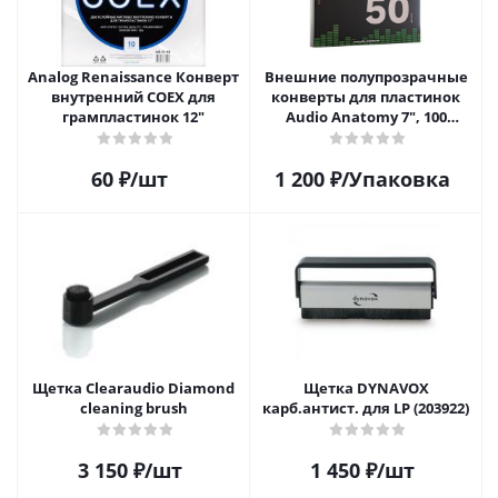
Analog Renaissance Конверт
Внешние полупрозрачные
внутренний COEX для
конверты для пластинок
грампластинок 12"
Audio Anatomy 7", 100
микрон, полиэтилен (50 шт)
60
₽
/шт
1 200
₽
/Упаковка
Щетка Clearaudio Diamond
Щетка DYNAVOX
cleaning brush
карб.антист. для LP (203922)
3 150
₽
/шт
1 450
₽
/шт