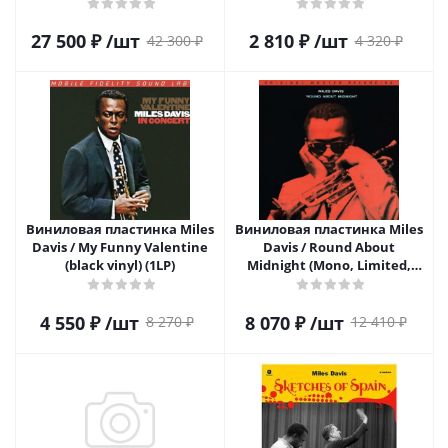
27 500
₽
/шт
2 810
₽
/шт
42 300
₽
4 320
₽
Виниловая пластинка Miles
Виниловая пластинка Miles
Davis / My Funny Valentine
Davis / Round About
(black vinyl) (1LP)
Midnight (Mono, Limited,
Original Master Recording
Series) (1LP)
4 550
₽
/шт
8 070
₽
/шт
8 270
₽
12 410
₽